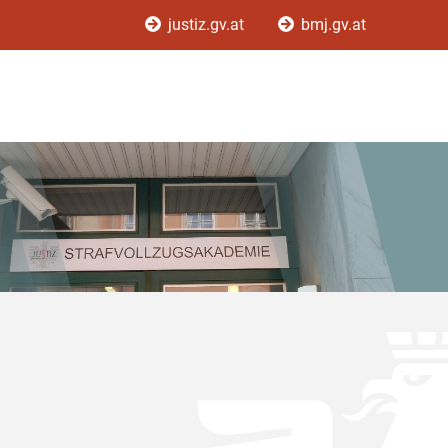
justiz.gv.at
bmj.gv.at