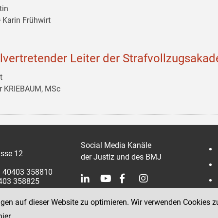
tin
 Karin Frühwirt
llvertretender Leiter der Strafvollzugsaka
t
er KRIEBAUM, MSc
Social Media Kanäle
sse 12
der Justiz und des BMJ
 1 40403 358810
0403 358825
ngen auf dieser Website zu optimieren. Wir verwenden Cookies z
hier
.