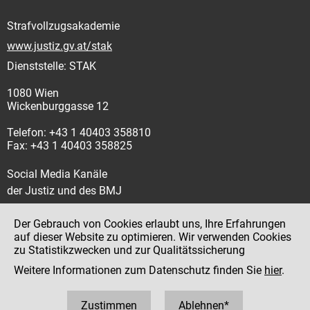
Strafvollzugsakademie
www.justiz.gv.at/stak
Dienststelle: STAK
1080 Wien
Wickenburggasse 12
Telefon: +43 1 40403 358810
Fax: +43 1 40403 358825
Social Media Kanäle
der Justiz und des BMJ
Der Gebrauch von Cookies erlaubt uns, Ihre Erfahrungen
auf dieser Website zu optimieren. Wir verwenden Cookies
zu Statistikzwecken und zur Qualitätssicherung
Impressum
Weitere Informationen zum Datenschutz finden Sie
hier
.
Datenschutz
Barrierefreiheit
Zustimmen
Ablehnen*