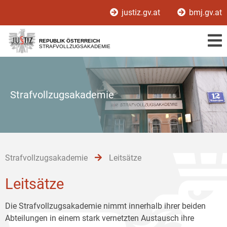
Zur
Zum
Zum
justiz.gv.at
bmj.gv.at
Hauptnavigation
Inhalt
Untermenü
[1]
[2]
[3]
REPUBLIK ÖSTERREICH
STRAFVOLLZUGSAKADEMIE
Strafvollzugsakademie
Strafvollzugsakademie
Leitsätze
Leitsätze
Die Strafvollzugsakademie nimmt innerhalb ihrer beiden
Abteilungen in einem stark vernetzten Austausch ihre