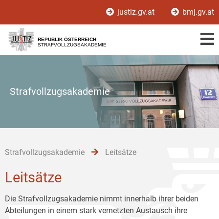
Zur
Zum
Zum
justiz.gv.at
bmj.gv.at
Hauptnavigation
Inhalt
Untermenü
[1]
[2]
[3]
REPUBLIK ÖSTERREICH
STRAFVOLLZUGSAKADEMIE
Strafvollzugsakademie
Strafvollzugsakademie
Leitsätze
Leitsätze
Die Strafvollzugsakademie nimmt innerhalb ihrer beiden
Abteilungen in einem stark vernetzten Austausch ihre