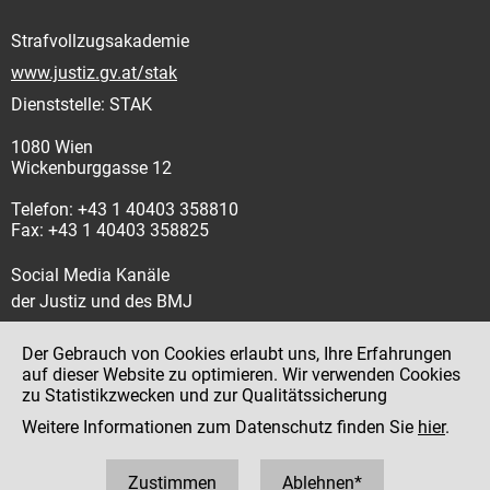
Strafvollzugsakademie
www.justiz.gv.at/stak
Dienststelle: STAK
1080 Wien
Wickenburggasse 12
Telefon: +43 1 40403 358810
Fax: +43 1 40403 358825
Social Media Kanäle
der Justiz und des BMJ
Der Gebrauch von Cookies erlaubt uns, Ihre Erfahrungen
auf dieser Website zu optimieren. Wir verwenden Cookies
zu Statistikzwecken und zur Qualitätssicherung
Impressum
Weitere Informationen zum Datenschutz finden Sie
hier
.
Datenschutz
Barrierefreiheit
Zustimmen
Ablehnen*