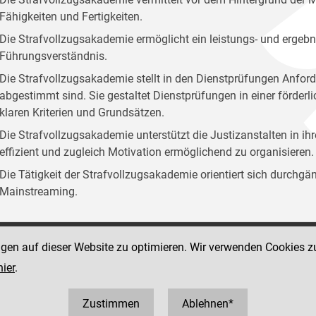
Fähigkeiten und Fertigkeiten.
Die Strafvollzugsakademie ermöglicht ein leistungs- und ergebn
Führungsverständnis.
Die Strafvollzugsakademie stellt in den Dienstprüfungen Anford
abgestimmt sind. Sie gestaltet Dienstprüfungen in einer förder
klaren Kriterien und Grundsätzen.
Die Strafvollzugsakademie unterstützt die Justizanstalten in ih
effizient und zugleich Motivation ermöglichend zu organisieren.
Die Tätigkeit der Strafvollzugsakademie orientiert sich durchg
Mainstreaming.
ngen auf dieser Website zu optimieren. Wir verwenden Cookies z
Social Media Kanäle
sse 12
hier
.
der Justiz und des BMJ
 1 40403 358810
0403 358825
Zustimmen
Ablehnen*