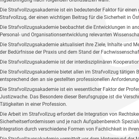
Die Strafvollzugsakademie ist ein bedeutender Faktor für ei
Strafvollzug, der einen wichtigen Beitrag für die Sicherheit in Öste
Die Strafvollzugsakademie beobachtet die Entwicklungen in and
Personal- und Organisationsentwicklung relevanten Wissenscha
Die Strafvollzugsakademie aktualisiert ihre Ziele, Inhalte und
der Bedürfnisse der Praxis und dem Stand der Fachwissenschaf
Die Strafvollzugsakademie ist der interdisziplinären Kooperation
Die Strafvollzugsakademie bietet allen im Strafvollzug tätige
entsprechend den an sie gestellten professionellen Anforderung
Die Strafvollzugsakademie ist ein wesentlicher Faktor der Profes
Justizwache. Das Besondere dieser Berufsgruppe ist die Versc
Tätigkeiten in einer Profession.
Die Arbeit im Strafvollzug erfordert die Integration von Rechts
Sicherheitserfordernissen und je nach Aufgabenbereich Spezialw
Integration durch verschiedene Formen von Fachlichkeit in ihr
Die Strafvollzugsakademie vermittelt vor dem Hintergrund der 