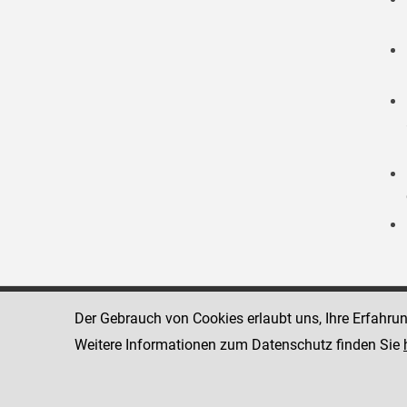
Der Gebrauch von Cookies erlaubt uns, Ihre Erfahru
Strafvollzugsakademie
1080 Wien
Wickenburgga
Weitere Informationen zum Datenschutz finden Sie
www.justiz.gv.at/stak
Telefon: +43
Dienststelle: STAK
Fax: +43 1 4