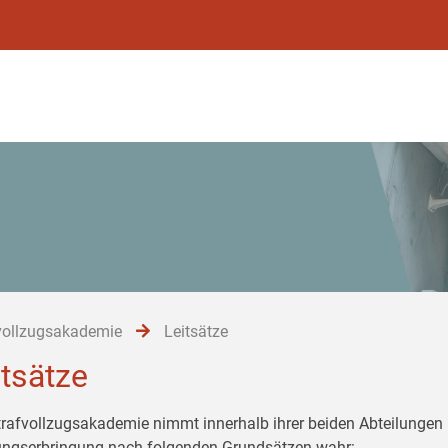
vollzugsakademie
Leitsätze
itsätze
trafvollzugsakademie nimmt innerhalb ihrer beiden Abteilungen 
ungserbringung nach folgenden Grundsätzen wahr: