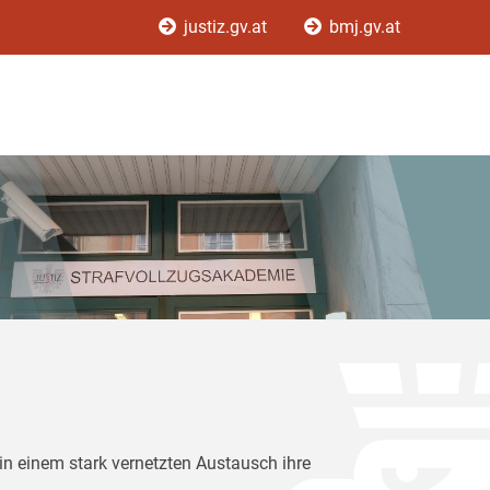
justiz.gv.at
bmj.gv.at
in einem stark vernetzten Austausch ihre