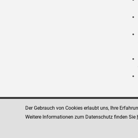
Der Gebrauch von Cookies erlaubt uns, Ihre Erfahru
Strafvollzugsakademie
1080 Wien
Wickenburgga
Weitere Informationen zum Datenschutz finden Sie
www.justiz.gv.at/stak
Telefon: +43
Dienststelle: STAK
Fax: +43 1 4