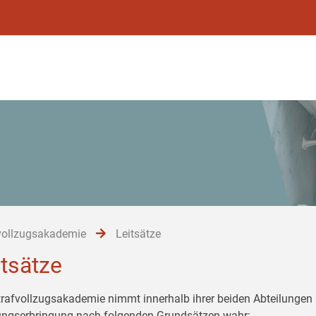
vollzugsakademie
Leitsätze
itsätze
trafvollzugsakademie nimmt innerhalb ihrer beiden Abteilungen 
ungserbringung nach folgenden Grundsätzen wahr: