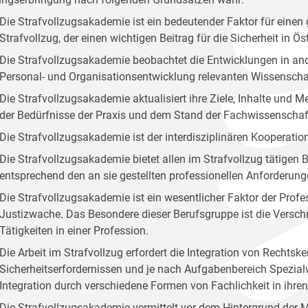
Die Strafvollzugsakademie ist ein bedeutender Faktor für ei
Strafvollzug, der einen wichtigen Beitrag für die Sicherheit in Öste
Die Strafvollzugsakademie beobachtet die Entwicklungen in and
Personal- und Organisationsentwicklung relevanten Wissenscha
Die Strafvollzugsakademie aktualisiert ihre Ziele, Inhalte und
der Bedürfnisse der Praxis und dem Stand der Fachwissenschaf
Die Strafvollzugsakademie ist der interdisziplinären Kooperation
Die Strafvollzugsakademie bietet allen im Strafvollzug tätige
entsprechend den an sie gestellten professionellen Anforderung
Die Strafvollzugsakademie ist ein wesentlicher Faktor der Profes
Justizwache. Das Besondere dieser Berufsgruppe ist die Versc
Tätigkeiten in einer Profession.
Die Arbeit im Strafvollzug erfordert die Integration von Rechts
Sicherheitserfordernissen und je nach Aufgabenbereich Spezialw
Integration durch verschiedene Formen von Fachlichkeit in ihr
Die Strafvollzugsakademie vermittelt vor dem Hintergrund der 