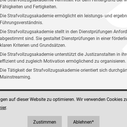
Fähigkeiten und Fertigkeiten.
Die Strafvollzugsakademie ermöglicht ein leistungs- und ergebn
Führungsverständnis.
Die Strafvollzugsakademie stellt in den Dienstprüfungen Anford
abgestimmt sind. Sie gestaltet Dienstprüfungen in einer förder
klaren Kriterien und Grundsätzen.
Die Strafvollzugsakademie unterstützt die Justizanstalten in ih
effizient und zugleich Motivation ermöglichend zu organisieren.
Die Tätigkeit der Strafvollzugsakademie orientiert sich durchg
Mainstreaming.
ngen auf dieser Website zu optimieren. Wir verwenden Cookies z
Social Media Kanäle
sse 12
hier
.
der Justiz und des BMJ
 1 40403 358810
0403 358825
Zustimmen
Ablehnen*