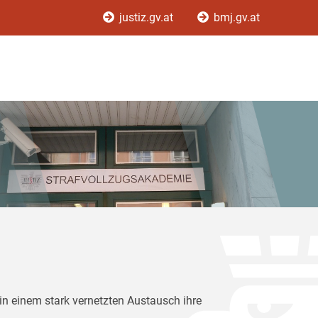
justiz.gv.at
bmj.gv.at
in einem stark vernetzten Austausch ihre