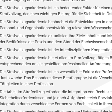
Die Strafvollzugsakademie ist ein bedeutender Faktor für ei
Strafvollzug, der einen wichtigen Beitrag für die Sicherheit in Öste
Die Strafvollzugsakademie beobachtet die Entwicklungen in and
Personal- und Organisationsentwicklung relevanten Wissenscha
Die Strafvollzugsakademie aktualisiert ihre Ziele, Inhalte und
der Bedürfnisse der Praxis und dem Stand der Fachwissenschaf
Die Strafvollzugsakademie ist der interdisziplinären Kooperation
Die Strafvollzugsakademie bietet allen im Strafvollzug tätige
entsprechend den an sie gestellten professionellen Anforderung
Die Strafvollzugsakademie ist ein wesentlicher Faktor der Profes
Justizwache. Das Besondere dieser Berufsgruppe ist die Versc
Tätigkeiten in einer Profession.
Die Arbeit im Strafvollzug erfordert die Integration von Rechts
Sicherheitserfordernissen und je nach Aufgabenbereich Spezialw
Integration durch verschiedene Formen von Fachlichkeit in ihr
Die Strafvollzugsakademie vermittelt vor dem Hintergrund der 