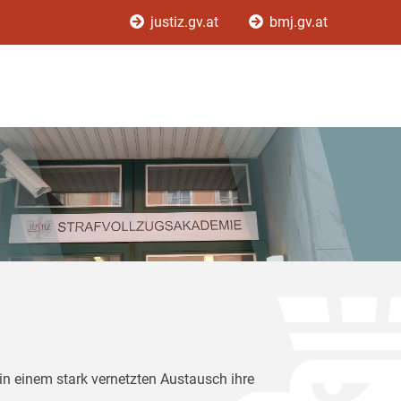
justiz.gv.at
bmj.gv.at
in einem stark vernetzten Austausch ihre