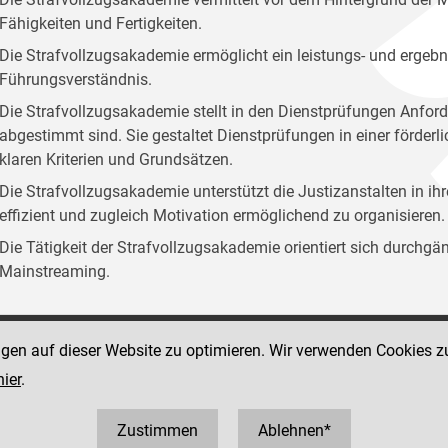
Fähigkeiten und Fertigkeiten.
Die Strafvollzugsakademie ermöglicht ein leistungs- und ergebn
Führungsverständnis.
Die Strafvollzugsakademie stellt in den Dienstprüfungen Anford
abgestimmt sind. Sie gestaltet Dienstprüfungen in einer förder
klaren Kriterien und Grundsätzen.
Die Strafvollzugsakademie unterstützt die Justizanstalten in ih
effizient und zugleich Motivation ermöglichend zu organisieren.
Die Tätigkeit der Strafvollzugsakademie orientiert sich durchg
Mainstreaming.
ngen auf dieser Website zu optimieren. Wir verwenden Cookies z
Social Media Kanäle
sse 12
hier
.
der Justiz und des BMJ
 1 40403 358810
0403 358825
Zustimmen
Ablehnen*