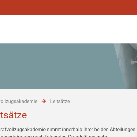
vollzugsakademie
Leitsätze
itsätze
trafvollzugsakademie nimmt innerhalb ihrer beiden Abteilungen 
ungserbringung nach folgenden Grundsätzen wahr: