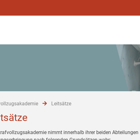
vollzugsakademie
Leitsätze
itsätze
trafvollzugsakademie nimmt innerhalb ihrer beiden Abteilungen 
ungserbringung nach folgenden Grundsätzen wahr: