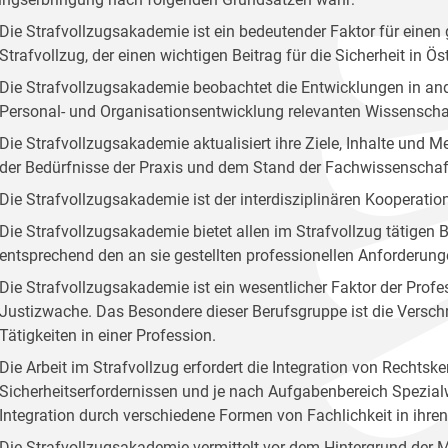
Die Strafvollzugsakademie ist ein bedeutender Faktor für ei
Strafvollzug, der einen wichtigen Beitrag für die Sicherheit in Öste
Die Strafvollzugsakademie beobachtet die Entwicklungen in and
Personal- und Organisationsentwicklung relevanten Wissenscha
Die Strafvollzugsakademie aktualisiert ihre Ziele, Inhalte und
der Bedürfnisse der Praxis und dem Stand der Fachwissenschaf
Die Strafvollzugsakademie ist der interdisziplinären Kooperation
Die Strafvollzugsakademie bietet allen im Strafvollzug tätige
entsprechend den an sie gestellten professionellen Anforderung
Die Strafvollzugsakademie ist ein wesentlicher Faktor der Profes
Justizwache. Das Besondere dieser Berufsgruppe ist die Versc
Tätigkeiten in einer Profession.
Die Arbeit im Strafvollzug erfordert die Integration von Rechts
Sicherheitserfordernissen und je nach Aufgabenbereich Spezialw
Integration durch verschiedene Formen von Fachlichkeit in ihr
Die Strafvollzugsakademie vermittelt vor dem Hintergrund der 