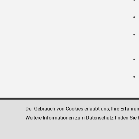
Der Gebrauch von Cookies erlaubt uns, Ihre Erfahru
Strafvollzugsakademie
1080 Wien
Wickenburgga
Weitere Informationen zum Datenschutz finden Sie
www.justiz.gv.at/stak
Telefon: +43
Dienststelle: STAK
Fax: +43 1 4