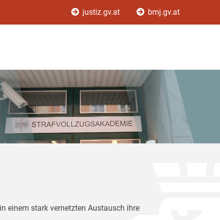
justiz.gv.at
bmj.gv.at
in einem stark vernetzten Austausch ihre