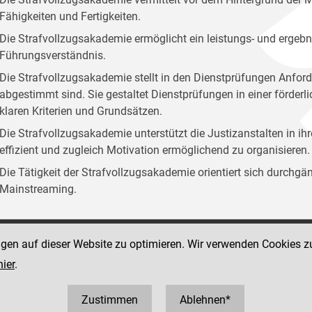
Fähigkeiten und Fertigkeiten.
Die Strafvollzugsakademie ermöglicht ein leistungs- und ergebn
Führungsverständnis.
Die Strafvollzugsakademie stellt in den Dienstprüfungen Anford
abgestimmt sind. Sie gestaltet Dienstprüfungen in einer förder
klaren Kriterien und Grundsätzen.
Die Strafvollzugsakademie unterstützt die Justizanstalten in ih
effizient und zugleich Motivation ermöglichend zu organisieren.
Die Tätigkeit der Strafvollzugsakademie orientiert sich durchg
Mainstreaming.
ngen auf dieser Website zu optimieren. Wir verwenden Cookies z
Social Media Kanäle
sse 12
hier
.
der Justiz und des BMJ
 1 40403 358810
0403 358825
Zustimmen
Ablehnen*