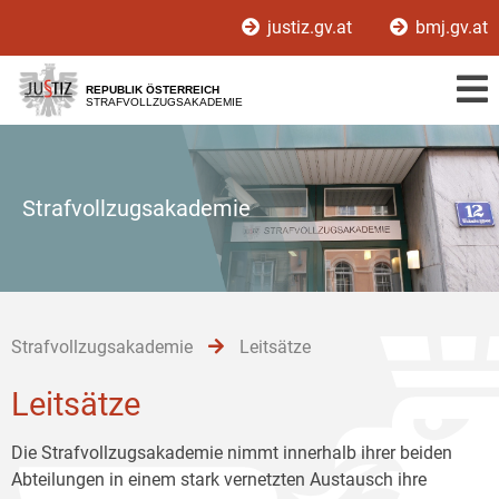
Zur
Zum
Zum
justiz.gv.at
bmj.gv.at
Hauptnavigation
Inhalt
Untermenü
[1]
[2]
[3]
REPUBLIK ÖSTERREICH
STRAFVOLLZUGSAKADEMIE
Strafvollzugsakademie
Strafvollzugsakademie
Leitsätze
Leitsätze
Die Strafvollzugsakademie nimmt innerhalb ihrer beiden
Abteilungen in einem stark vernetzten Austausch ihre