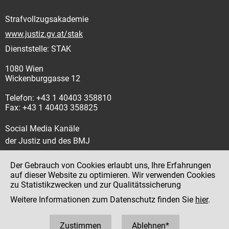
Strafvollzugsakademie
www.justiz.gv.at/stak
Dienststelle: STAK
1080 Wien
Wickenburggasse 12
Telefon: +43 1 40403 358810
Fax: +43 1 40403 358825
Social Media Kanäle
der Justiz und des BMJ
Der Gebrauch von Cookies erlaubt uns, Ihre Erfahrungen
auf dieser Website zu optimieren. Wir verwenden Cookies
zu Statistikzwecken und zur Qualitätssicherung
Impressum
Weitere Informationen zum Datenschutz finden Sie
hier
.
Datenschutz
Barrierefreiheit
Zustimmen
Ablehnen*