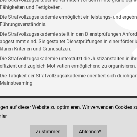
Fähigkeiten und Fertigkeiten.
Die Strafvollzugsakademie ermöglicht ein leistungs- und ergebn
Führungsverständnis.
Die Strafvollzugsakademie stellt in den Dienstprüfungen Anford
abgestimmt sind. Sie gestaltet Dienstprüfungen in einer förder
klaren Kriterien und Grundsätzen.
Die Strafvollzugsakademie unterstützt die Justizanstalten in ih
effizient und zugleich Motivation ermöglichend zu organisieren.
Die Tätigkeit der Strafvollzugsakademie orientiert sich durchg
Mainstreaming.
ngen auf dieser Website zu optimieren. Wir verwenden Cookies z
Social Media Kanäle
sse 12
hier
.
der Justiz und des BMJ
 1 40403 358810
0403 358825
Zustimmen
Ablehnen*