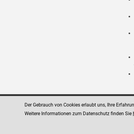
Der Gebrauch von Cookies erlaubt uns, Ihre Erfahru
Strafvollzugsakademie
1080 Wien
Wickenburgga
Weitere Informationen zum Datenschutz finden Sie
www.justiz.gv.at/stak
Telefon: +43
Dienststelle: STAK
Fax: +43 1 4