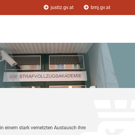
justiz.gv.at
bmj.gv.at
in einem stark vernetzten Austausch ihre