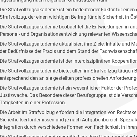
Die Strafvollzugsakademie ist ein bedeutender Faktor für ei
Strafvollzug, der einen wichtigen Beitrag für die Sicherheit in Öste
Die Strafvollzugsakademie beobachtet die Entwicklungen in and
Personal- und Organisationsentwicklung relevanten Wissenscha
Die Strafvollzugsakademie aktualisiert ihre Ziele, Inhalte und
der Bedürfnisse der Praxis und dem Stand der Fachwissenschaf
Die Strafvollzugsakademie ist der interdisziplinären Kooperation
Die Strafvollzugsakademie bietet allen im Strafvollzug tätige
entsprechend den an sie gestellten professionellen Anforderung
Die Strafvollzugsakademie ist ein wesentlicher Faktor der Profes
Justizwache. Das Besondere dieser Berufsgruppe ist die Versc
Tätigkeiten in einer Profession.
Die Arbeit im Strafvollzug erfordert die Integration von Rechts
Sicherheitserfordernissen und je nach Aufgabenbereich Spezialw
Integration durch verschiedene Formen von Fachlichkeit in ihr
Die Strafvollzugsakademie vermittelt vor dem Hintergrund der 