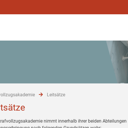
vollzugsakademie
Leitsätze
itsätze
trafvollzugsakademie nimmt innerhalb ihrer beiden Abteilungen 
ungserbringung nach folgenden Grundsätzen wahr: