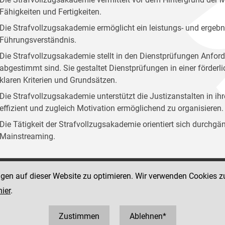
Fähigkeiten und Fertigkeiten.
Die Strafvollzugsakademie ermöglicht ein leistungs- und ergebn
Führungsverständnis.
Die Strafvollzugsakademie stellt in den Dienstprüfungen Anford
abgestimmt sind. Sie gestaltet Dienstprüfungen in einer förder
klaren Kriterien und Grundsätzen.
Die Strafvollzugsakademie unterstützt die Justizanstalten in ih
effizient und zugleich Motivation ermöglichend zu organisieren.
Die Tätigkeit der Strafvollzugsakademie orientiert sich durchg
Mainstreaming.
ngen auf dieser Website zu optimieren. Wir verwenden Cookies z
Social Media Kanäle
sse 12
hier
.
der Justiz und des BMJ
 1 40403 358810
0403 358825
Zustimmen
Ablehnen*