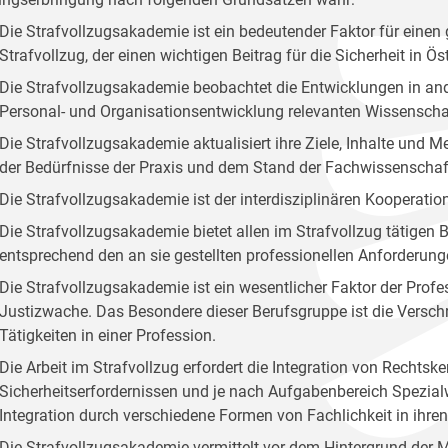
Die Strafvollzugsakademie ist ein bedeutender Faktor für ei
Strafvollzug, der einen wichtigen Beitrag für die Sicherheit in Öste
Die Strafvollzugsakademie beobachtet die Entwicklungen in and
Personal- und Organisationsentwicklung relevanten Wissenscha
Die Strafvollzugsakademie aktualisiert ihre Ziele, Inhalte und
der Bedürfnisse der Praxis und dem Stand der Fachwissenschaf
Die Strafvollzugsakademie ist der interdisziplinären Kooperation
Die Strafvollzugsakademie bietet allen im Strafvollzug tätige
entsprechend den an sie gestellten professionellen Anforderung
Die Strafvollzugsakademie ist ein wesentlicher Faktor der Profes
Justizwache. Das Besondere dieser Berufsgruppe ist die Versc
Tätigkeiten in einer Profession.
Die Arbeit im Strafvollzug erfordert die Integration von Rechts
Sicherheitserfordernissen und je nach Aufgabenbereich Spezialw
Integration durch verschiedene Formen von Fachlichkeit in ihr
Die Strafvollzugsakademie vermittelt vor dem Hintergrund der 