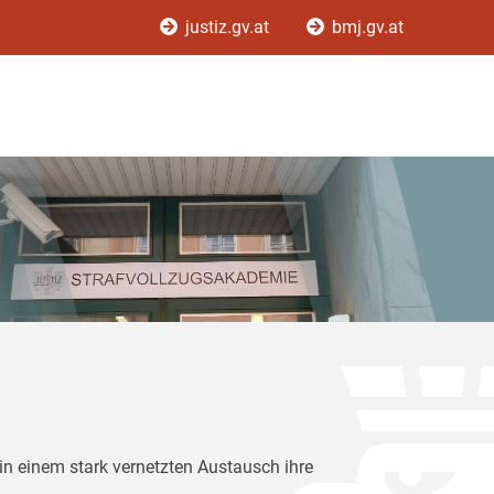
justiz.gv.at
bmj.gv.at
in einem stark vernetzten Austausch ihre