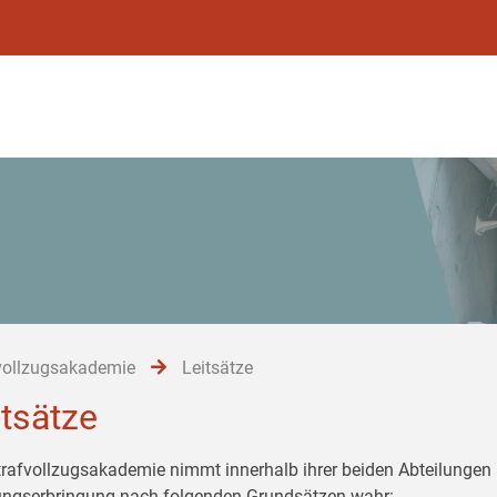
vollzugsakademie
Leitsätze
itsätze
trafvollzugsakademie nimmt innerhalb ihrer beiden Abteilungen 
ungserbringung nach folgenden Grundsätzen wahr: