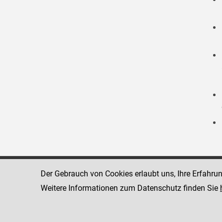
Der Gebrauch von Cookies erlaubt uns, Ihre Erfahru
Strafvollzugsakademie
1080 Wien
Wickenburgga
Weitere Informationen zum Datenschutz finden Sie
www.justiz.gv.at/stak
Telefon: +43
Dienststelle: STAK
Fax: +43 1 4