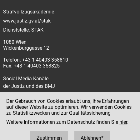
Strafvollzugsakademie
www.justiz.gv.at/stak
Dienststelle: STAK
1080 Wien
Wickenburggasse 12
Telefon: +43 1 40403 358810
Fax: +43 1 40403 358825
Social Media Kanäle
der Justiz und des BMJ
Der Gebrauch von Cookies erlaubt uns, Ihre Erfahrungen
auf dieser Website zu optimieren. Wir verwenden Cookies
zu Statistikzwecken und zur Qualitätssicherung
Impressum
Weitere Informationen zum Datenschutz finden Sie
hier
.
Datenschutz
Barrierefreiheit
Zustimmen
Ablehnen*