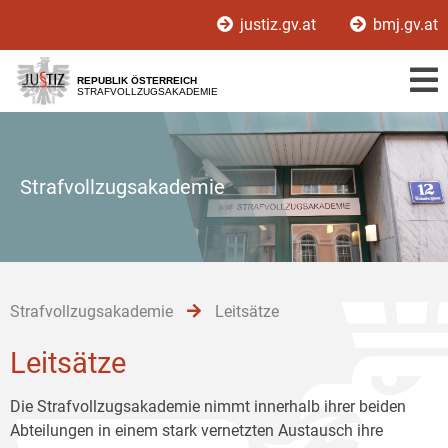
Zur
Zum
Zum
justiz.gv.at
bmj.gv.at
Hauptnavigation
Inhalt
Untermenü
[1]
[2]
[3]
REPUBLIK ÖSTERREICH
STRAFVOLLZUGSAKADEMIE
Strafvollzugsakademie
Strafvollzugsakademie
Leitsätze
Leitsätze
Die Strafvollzugsakademie nimmt innerhalb ihrer beiden
Abteilungen in einem stark vernetzten Austausch ihre