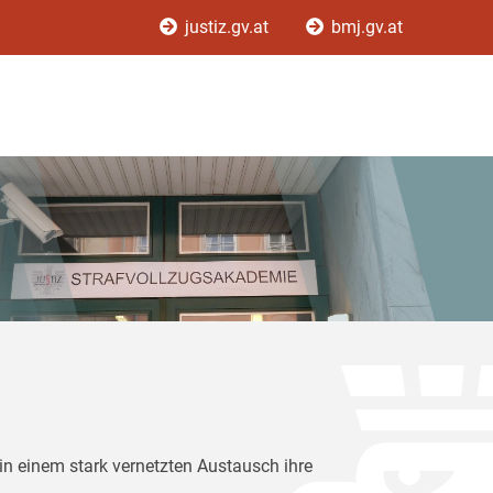
justiz.gv.at
bmj.gv.at
in einem stark vernetzten Austausch ihre