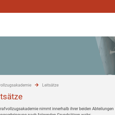
vollzugsakademie
Leitsätze
itsätze
trafvollzugsakademie nimmt innerhalb ihrer beiden Abteilungen 
ungserbringung nach folgenden Grundsätzen wahr: