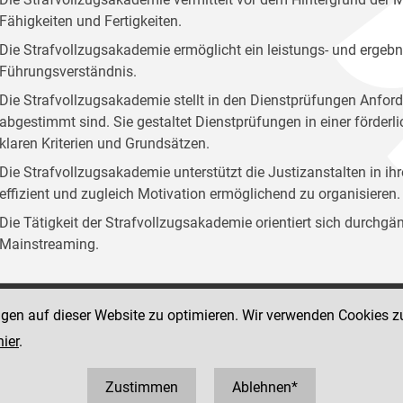
Fähigkeiten und Fertigkeiten.
Die Strafvollzugsakademie ermöglicht ein leistungs- und ergebn
Führungsverständnis.
Die Strafvollzugsakademie stellt in den Dienstprüfungen Anford
abgestimmt sind. Sie gestaltet Dienstprüfungen in einer förder
klaren Kriterien und Grundsätzen.
Die Strafvollzugsakademie unterstützt die Justizanstalten in ih
effizient und zugleich Motivation ermöglichend zu organisieren.
Die Tätigkeit der Strafvollzugsakademie orientiert sich durchg
Mainstreaming.
ngen auf dieser Website zu optimieren. Wir verwenden Cookies z
Social Media Kanäle
sse 12
hier
.
der Justiz und des BMJ
 1 40403 358810
0403 358825
Zustimmen
Ablehnen*