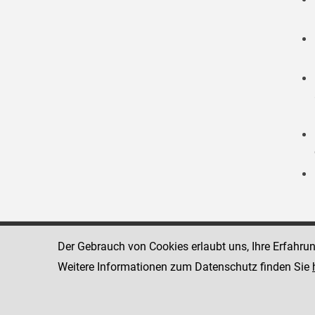
Der Gebrauch von Cookies erlaubt uns, Ihre Erfahru
Strafvollzugsakademie
1080 Wien
Wickenburgga
Weitere Informationen zum Datenschutz finden Sie
www.justiz.gv.at/stak
Telefon: +43
Dienststelle: STAK
Fax: +43 1 4