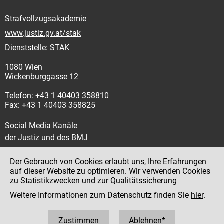
Strafvollzugsakademie
www.justiz.gv.at/stak
Dienststelle: STAK
1080 Wien
Wickenburggasse 12
Telefon: +43 1 40403 358810
Fax: +43 1 40403 358825
Social Media Kanäle
der Justiz und des BMJ
Der Gebrauch von Cookies erlaubt uns, Ihre Erfahrungen
auf dieser Website zu optimieren. Wir verwenden Cookies
zu Statistikzwecken und zur Qualitätssicherung
Impressum
Weitere Informationen zum Datenschutz finden Sie
hier
.
Datenschutz
Barrierefreiheit
Zustimmen
Ablehnen*