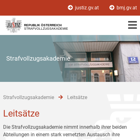
Zur
Zum
Zum
justiz.gv.at
bmj.gv.at
Hauptnavigation
Inhalt
Untermenü
[1]
[2]
[3]
REPUBLIK ÖSTERREICH
STRAFVOLLZUGSAKADEMIE
Strafvollzugsakademie
Strafvollzugsakademie
Leitsätze
Leitsätze
Die Strafvollzugsakademie nimmt innerhalb ihrer beiden
Abteilungen in einem stark vernetzten Austausch ihre