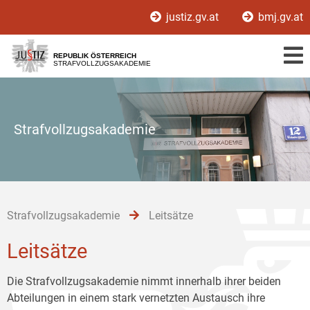
Zur
Zum
Zum
justiz.gv.at
bmj.gv.at
Hauptnavigation
Inhalt
Untermenü
[1]
[2]
[3]
REPUBLIK ÖSTERREICH
STRAFVOLLZUGSAKADEMIE
Strafvollzugsakademie
Strafvollzugsakademie
Leitsätze
Leitsätze
Die Strafvollzugsakademie nimmt innerhalb ihrer beiden
Abteilungen in einem stark vernetzten Austausch ihre