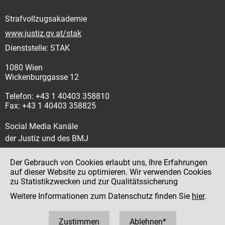
Strafvollzugsakademie
www.justiz.gv.at/stak
Dienststelle: STAK
1080 Wien
Wickenburggasse 12
Telefon: +43 1 40403 358810
Fax: +43 1 40403 358825
Social Media Kanäle
der Justiz und des BMJ
Der Gebrauch von Cookies erlaubt uns, Ihre Erfahrungen
auf dieser Website zu optimieren. Wir verwenden Cookies
zu Statistikzwecken und zur Qualitätssicherung
Impressum
Weitere Informationen zum Datenschutz finden Sie
hier
.
Datenschutz
Barrierefreiheit
Zustimmen
Ablehnen*