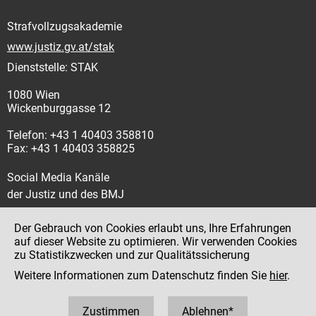
Strafvollzugsakademie
www.justiz.gv.at/stak
Dienststelle: STAK
1080 Wien
Wickenburggasse 12
Telefon: +43 1 40403 358810
Fax: +43 1 40403 358825
Social Media Kanäle
der Justiz und des BMJ
Der Gebrauch von Cookies erlaubt uns, Ihre Erfahrungen
auf dieser Website zu optimieren. Wir verwenden Cookies
zu Statistikzwecken und zur Qualitätssicherung
Impressum
Weitere Informationen zum Datenschutz finden Sie
hier
.
Datenschutz
Barrierefreiheit
Zustimmen
Ablehnen*