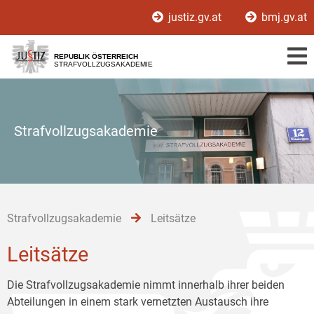
Zur
Zum
Zum
justiz.gv.at
bmj.gv.at
Hauptnavigation
Inhalt
Untermenü
[1]
[2]
[3]
REPUBLIK ÖSTERREICH
STRAFVOLLZUGSAKADEMIE
Strafvollzugsakademie
Strafvollzugsakademie
Leitsätze
Leitsätze
Die Strafvollzugsakademie nimmt innerhalb ihrer beiden
Abteilungen in einem stark vernetzten Austausch ihre