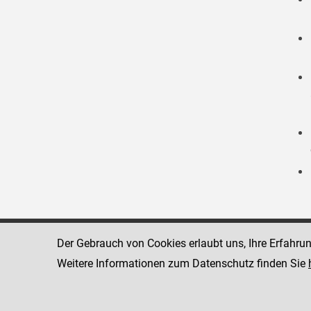
Der Gebrauch von Cookies erlaubt uns, Ihre Erfahru
Strafvollzugsakademie
1080 Wien
Wickenburgga
Weitere Informationen zum Datenschutz finden Sie
www.justiz.gv.at/stak
Telefon: +43
Dienststelle: STAK
Fax: +43 1 4