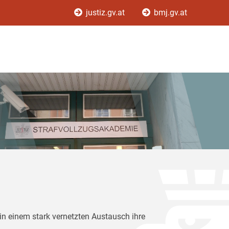
justiz.gv.at
bmj.gv.at
in einem stark vernetzten Austausch ihre