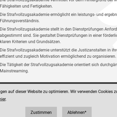
Fähigkeiten und Fertigkeiten.
Die Strafvollzugsakademie ermöglicht ein leistungs- und ergebn
Führungsverständnis.
Die Strafvollzugsakademie stellt in den Dienstprüfungen Anford
abgestimmt sind. Sie gestaltet Dienstprüfungen in einer förder
klaren Kriterien und Grundsätzen.
Die Strafvollzugsakademie unterstützt die Justizanstalten in ih
effizient und zugleich Motivation ermöglichend zu organisieren.
Die Tätigkeit der Strafvollzugsakademie orientiert sich durchg
Mainstreaming.
ngen auf dieser Website zu optimieren. Wir verwenden Cookies z
Social Media Kanäle
sse 12
hier
.
der Justiz und des BMJ
 1 40403 358810
0403 358825
Zustimmen
Ablehnen*