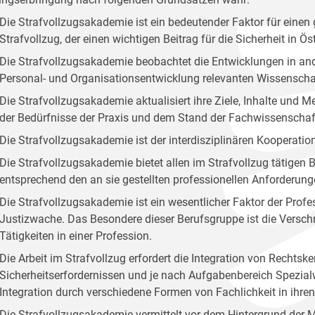
Die Strafvollzugsakademie ist ein bedeutender Faktor für ei
Strafvollzug, der einen wichtigen Beitrag für die Sicherheit in Öste
Die Strafvollzugsakademie beobachtet die Entwicklungen in and
Personal- und Organisationsentwicklung relevanten Wissenscha
Die Strafvollzugsakademie aktualisiert ihre Ziele, Inhalte und
der Bedürfnisse der Praxis und dem Stand der Fachwissenschaf
Die Strafvollzugsakademie ist der interdisziplinären Kooperation
Die Strafvollzugsakademie bietet allen im Strafvollzug tätige
entsprechend den an sie gestellten professionellen Anforderung
Die Strafvollzugsakademie ist ein wesentlicher Faktor der Profes
Justizwache. Das Besondere dieser Berufsgruppe ist die Versc
Tätigkeiten in einer Profession.
Die Arbeit im Strafvollzug erfordert die Integration von Rechts
Sicherheitserfordernissen und je nach Aufgabenbereich Spezialw
Integration durch verschiedene Formen von Fachlichkeit in ihr
Die Strafvollzugsakademie vermittelt vor dem Hintergrund der 