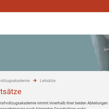
vollzugsakademie
Leitsätze
itsätze
trafvollzugsakademie nimmt innerhalb ihrer beiden Abteilungen 
ungserbringung nach folgenden Grundsätzen wahr: