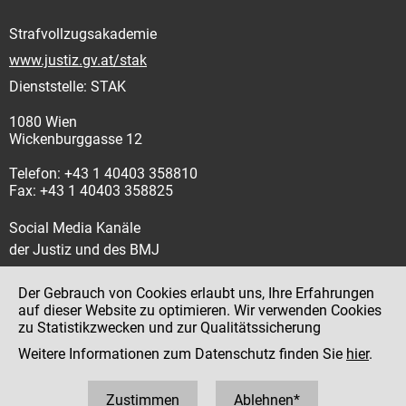
Strafvollzugsakademie
www.justiz.gv.at/stak
Dienststelle: STAK
1080 Wien
Wickenburggasse 12
Telefon: +43 1 40403 358810
Fax: +43 1 40403 358825
Social Media Kanäle
der Justiz und des BMJ
Der Gebrauch von Cookies erlaubt uns, Ihre Erfahrungen
auf dieser Website zu optimieren. Wir verwenden Cookies
zu Statistikzwecken und zur Qualitätssicherung
Impressum
Weitere Informationen zum Datenschutz finden Sie
hier
.
Datenschutz
Barrierefreiheit
Zustimmen
Ablehnen*