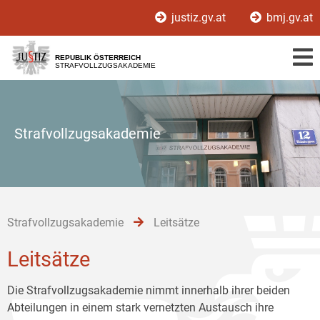
Zur
Zum
Zum
justiz.gv.at
bmj.gv.at
Hauptnavigation
Inhalt
Untermenü
[1]
[2]
[3]
REPUBLIK ÖSTERREICH
STRAFVOLLZUGSAKADEMIE
Strafvollzugsakademie
Strafvollzugsakademie
Leitsätze
Leitsätze
Die Strafvollzugsakademie nimmt innerhalb ihrer beiden
Abteilungen in einem stark vernetzten Austausch ihre