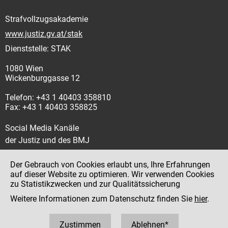
Strafvollzugsakademie
www.justiz.gv.at/stak
Dienststelle: STAK
1080 Wien
Wickenburggasse 12
Telefon: +43 1 40403 358810
Fax: +43 1 40403 358825
Social Media Kanäle
der Justiz und des BMJ
Der Gebrauch von Cookies erlaubt uns, Ihre Erfahrungen
auf dieser Website zu optimieren. Wir verwenden Cookies
zu Statistikzwecken und zur Qualitätssicherung
Impressum
Weitere Informationen zum Datenschutz finden Sie
hier
.
Datenschutz
Barrierefreiheit
Zustimmen
Ablehnen*