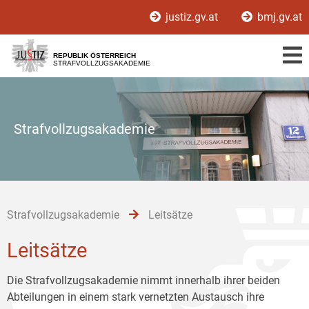
Zur
Zum
Zum
justiz.gv.at
bmj.gv.at
Hauptnavigation
Inhalt
Untermenü
[1]
[2]
[3]
REPUBLIK ÖSTERREICH
STRAFVOLLZUGSAKADEMIE
Strafvollzugsakademie
Strafvollzugsakademie
Leitsätze
Leitsätze
Die Strafvollzugsakademie nimmt innerhalb ihrer beiden
Abteilungen in einem stark vernetzten Austausch ihre