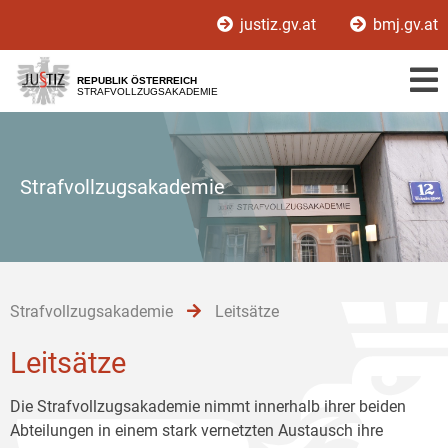
Zur
Zum
Zum
justiz.gv.at
bmj.gv.at
Hauptnavigation
Inhalt
Untermenü
[1]
[2]
[3]
REPUBLIK ÖSTERREICH
STRAFVOLLZUGSAKADEMIE
Strafvollzugsakademie
Strafvollzugsakademie
Leitsätze
Leitsätze
Die Strafvollzugsakademie nimmt innerhalb ihrer beiden
Abteilungen in einem stark vernetzten Austausch ihre