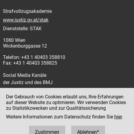
Strafvollzugsakademie
www.justiz.gv.at/stak
Dienststelle: STAK
1080 Wien
Wickenburggasse 12
Telefon: +43 1 40403 358810
Fax: +43 1 40403 358825
Social Media Kanäle
der Justiz und des BMJ
Der Gebrauch von Cookies erlaubt uns, Ihre Erfahrungen
auf dieser Website zu optimieren. Wir verwenden Cookies
zu Statistikzwecken und zur Qualitätssicherung
Impressum
Weitere Informationen zum Datenschutz finden Sie
hier
.
Datenschutz
Barrierefreiheit
Zustimmen
Ablehnen*