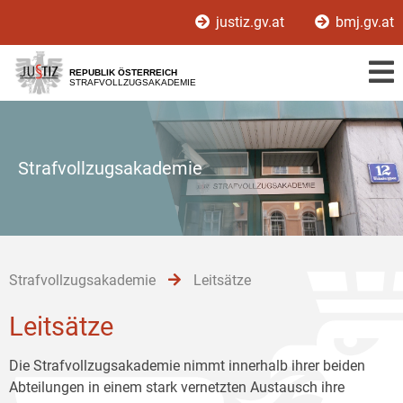
Zur
Zum
Zum
justiz.gv.at
bmj.gv.at
Hauptnavigation
Inhalt
Untermenü
[1]
[2]
[3]
REPUBLIK ÖSTERREICH
STRAFVOLLZUGSAKADEMIE
Strafvollzugsakademie
Strafvollzugsakademie
Leitsätze
Leitsätze
Die Strafvollzugsakademie nimmt innerhalb ihrer beiden
Abteilungen in einem stark vernetzten Austausch ihre