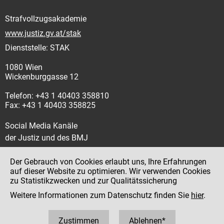
Strafvollzugsakademie
www.justiz.gv.at/stak
Dienststelle: STAK
1080 Wien
Wickenburggasse 12
Telefon: +43 1 40403 358810
Fax: +43 1 40403 358825
Social Media Kanäle
der Justiz und des BMJ
Der Gebrauch von Cookies erlaubt uns, Ihre Erfahrungen
auf dieser Website zu optimieren. Wir verwenden Cookies
zu Statistikzwecken und zur Qualitätssicherung
Impressum
Weitere Informationen zum Datenschutz finden Sie
hier
.
Datenschutz
Barrierefreiheit
Zustimmen
Ablehnen*