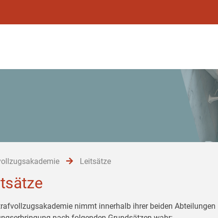
vollzugsakademie
Leitsätze
itsätze
trafvollzugsakademie nimmt innerhalb ihrer beiden Abteilungen 
ungserbringung nach folgenden Grundsätzen wahr: