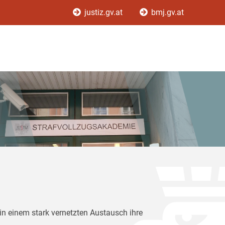
justiz.gv.at
bmj.gv.at
in einem stark vernetzten Austausch ihre