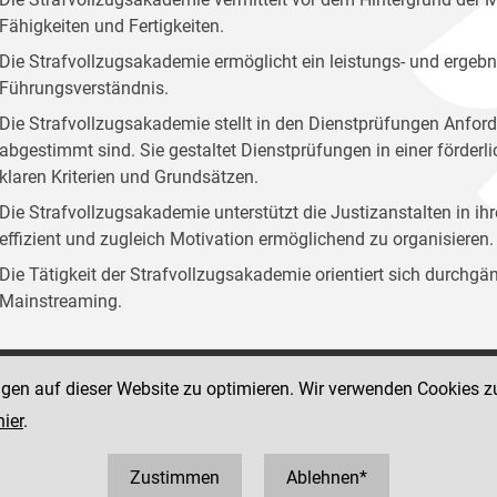
Fähigkeiten und Fertigkeiten.
Die Strafvollzugsakademie ermöglicht ein leistungs- und ergebn
Führungsverständnis.
Die Strafvollzugsakademie stellt in den Dienstprüfungen Anford
abgestimmt sind. Sie gestaltet Dienstprüfungen in einer förder
klaren Kriterien und Grundsätzen.
Die Strafvollzugsakademie unterstützt die Justizanstalten in ih
effizient und zugleich Motivation ermöglichend zu organisieren.
Die Tätigkeit der Strafvollzugsakademie orientiert sich durchg
Mainstreaming.
ngen auf dieser Website zu optimieren. Wir verwenden Cookies z
Social Media Kanäle
sse 12
hier
.
der Justiz und des BMJ
 1 40403 358810
0403 358825
Zustimmen
Ablehnen*