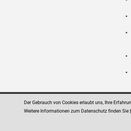
Der Gebrauch von Cookies erlaubt uns, Ihre Erfahru
Strafvollzugsakademie
1080 Wien
Wickenburgga
Weitere Informationen zum Datenschutz finden Sie
www.justiz.gv.at/stak
Telefon: +43
Dienststelle: STAK
Fax: +43 1 4