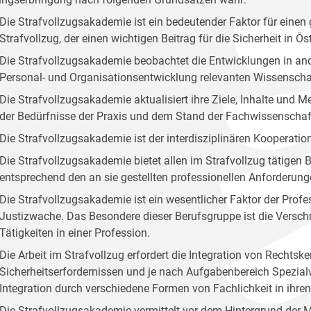
Die Strafvollzugsakademie ist ein bedeutender Faktor für ei
Strafvollzug, der einen wichtigen Beitrag für die Sicherheit in Öste
Die Strafvollzugsakademie beobachtet die Entwicklungen in and
Personal- und Organisationsentwicklung relevanten Wissenscha
Die Strafvollzugsakademie aktualisiert ihre Ziele, Inhalte und
der Bedürfnisse der Praxis und dem Stand der Fachwissenschaf
Die Strafvollzugsakademie ist der interdisziplinären Kooperation
Die Strafvollzugsakademie bietet allen im Strafvollzug tätige
entsprechend den an sie gestellten professionellen Anforderung
Die Strafvollzugsakademie ist ein wesentlicher Faktor der Profes
Justizwache. Das Besondere dieser Berufsgruppe ist die Versc
Tätigkeiten in einer Profession.
Die Arbeit im Strafvollzug erfordert die Integration von Rechts
Sicherheitserfordernissen und je nach Aufgabenbereich Spezialw
Integration durch verschiedene Formen von Fachlichkeit in ihr
Die Strafvollzugsakademie vermittelt vor dem Hintergrund der 