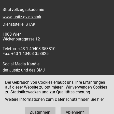
Strafvollzugsakademie
www.justiz.gv.at/stak
Dienststelle: STAK
1080 Wien
Wickenburggasse 12
Telefon: +43 1 40403 358810
Fax: +43 1 40403 358825
Social Media Kanäle
der Justiz und des BMJ
Der Gebrauch von Cookies erlaubt uns, Ihre Erfahrungen
auf dieser Website zu optimieren. Wir verwenden Cookies
zu Statistikzwecken und zur Qualitätssicherung
Impressum
Weitere Informationen zum Datenschutz finden Sie
hier
.
Datenschutz
Barrierefreiheit
Zustimmen
Ablehnen*