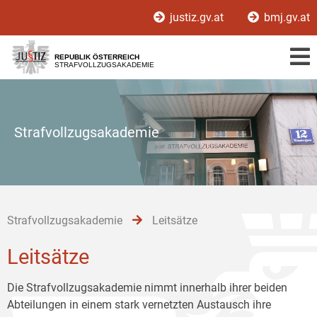
Zur
Zum
Zum
justiz.gv.at
bmj.gv.at
Hauptnavigation
Inhalt
Untermenü
[1]
[2]
[3]
REPUBLIK ÖSTERREICH
STRAFVOLLZUGSAKADEMIE
Strafvollzugsakademie
Strafvollzugsakademie
Leitsätze
Leitsätze
Die Strafvollzugsakademie nimmt innerhalb ihrer beiden
Abteilungen in einem stark vernetzten Austausch ihre