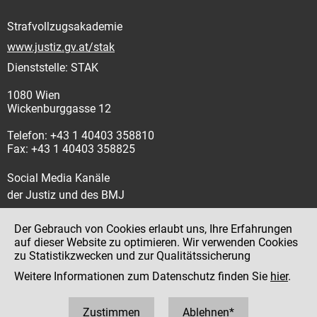
Strafvollzugsakademie
www.justiz.gv.at/stak
Dienststelle: STAK
1080 Wien
Wickenburggasse 12
Telefon: +43 1 40403 358810
Fax: +43 1 40403 358825
Social Media Kanäle
der Justiz und des BMJ
Der Gebrauch von Cookies erlaubt uns, Ihre Erfahrungen
auf dieser Website zu optimieren. Wir verwenden Cookies
zu Statistikzwecken und zur Qualitätssicherung
Impressum
Weitere Informationen zum Datenschutz finden Sie
hier
.
Datenschutz
Barrierefreiheit
Zustimmen
Ablehnen*