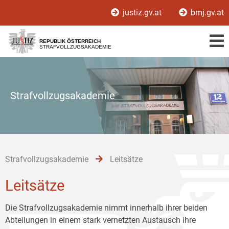
Zur
Zum
Zum
justiz.gv.at
bmj.gv.at
Hauptnavigation
Inhalt
Untermenü
[1]
[2]
[3]
REPUBLIK ÖSTERREICH
STRAFVOLLZUGSAKADEMIE
Strafvollzugsakademie
Strafvollzugsakademie
Leitsätze
Leitsätze
Die Strafvollzugsakademie nimmt innerhalb ihrer beiden
Abteilungen in einem stark vernetzten Austausch ihre