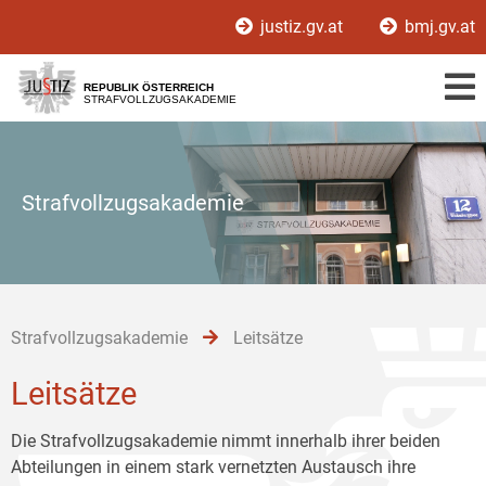
Zur
Zum
Zum
justiz.gv.at
bmj.gv.at
Hauptnavigation
Inhalt
Untermenü
[1]
[2]
[3]
REPUBLIK ÖSTERREICH
STRAFVOLLZUGSAKADEMIE
Strafvollzugsakademie
Strafvollzugsakademie
Leitsätze
Leitsätze
Die Strafvollzugsakademie nimmt innerhalb ihrer beiden
Abteilungen in einem stark vernetzten Austausch ihre