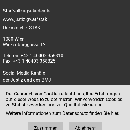
Strafvollzugsakademie
www.justiz.gv.at/stak
Dienststelle: STAK
1080 Wien
Wickenburggasse 12
Telefon: +43 1 40403 358810
Fax: +43 1 40403 358825
Social Media Kanäle
der Justiz und des BMJ
Der Gebrauch von Cookies erlaubt uns, Ihre Erfahrungen
auf dieser Website zu optimieren. Wir verwenden Cookies
zu Statistikzwecken und zur Qualitätssicherung
Impressum
Weitere Informationen zum Datenschutz finden Sie
hier
.
Datenschutz
Barrierefreiheit
Zustimmen
Ablehnen*