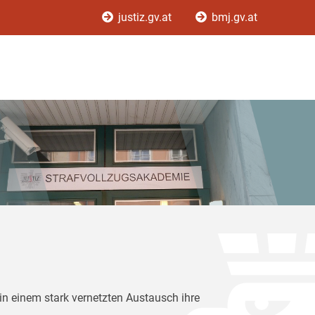
justiz.gv.at
bmj.gv.at
in einem stark vernetzten Austausch ihre