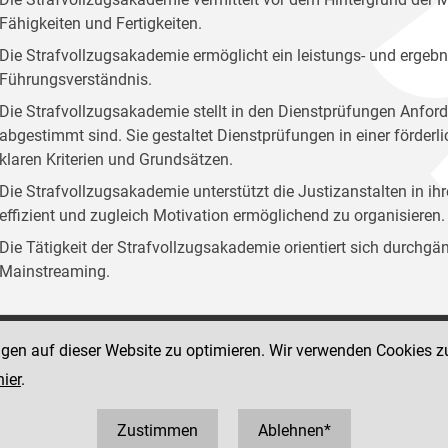
Fähigkeiten und Fertigkeiten.
Die Strafvollzugsakademie ermöglicht ein leistungs- und ergebn
Führungsverständnis.
Die Strafvollzugsakademie stellt in den Dienstprüfungen Anford
abgestimmt sind. Sie gestaltet Dienstprüfungen in einer förder
klaren Kriterien und Grundsätzen.
Die Strafvollzugsakademie unterstützt die Justizanstalten in ih
effizient und zugleich Motivation ermöglichend zu organisieren.
Die Tätigkeit der Strafvollzugsakademie orientiert sich durchg
Mainstreaming.
ngen auf dieser Website zu optimieren. Wir verwenden Cookies z
Social Media Kanäle
sse 12
hier
.
der Justiz und des BMJ
 1 40403 358810
0403 358825
Zustimmen
Ablehnen*