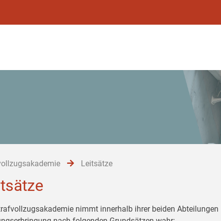
vollzugsakademie
Leitsätze
itsätze
trafvollzugsakademie nimmt innerhalb ihrer beiden Abteilungen 
ungserbringung nach folgenden Grundsätzen wahr: