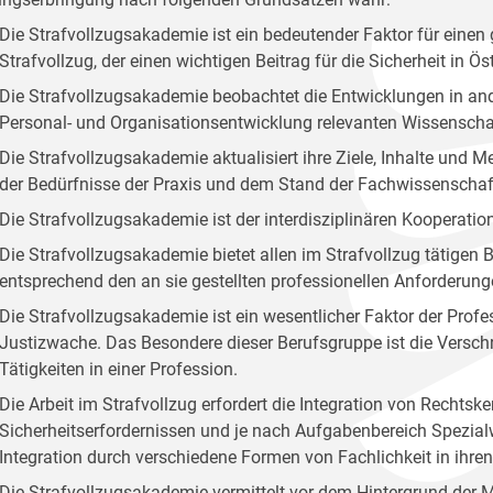
Die Strafvollzugsakademie ist ein bedeutender Faktor für ei
Strafvollzug, der einen wichtigen Beitrag für die Sicherheit in Öste
Die Strafvollzugsakademie beobachtet die Entwicklungen in and
Personal- und Organisationsentwicklung relevanten Wissenscha
Die Strafvollzugsakademie aktualisiert ihre Ziele, Inhalte und
der Bedürfnisse der Praxis und dem Stand der Fachwissenschaf
Die Strafvollzugsakademie ist der interdisziplinären Kooperation
Die Strafvollzugsakademie bietet allen im Strafvollzug tätige
entsprechend den an sie gestellten professionellen Anforderung
Die Strafvollzugsakademie ist ein wesentlicher Faktor der Profes
Justizwache. Das Besondere dieser Berufsgruppe ist die Versc
Tätigkeiten in einer Profession.
Die Arbeit im Strafvollzug erfordert die Integration von Rechts
Sicherheitserfordernissen und je nach Aufgabenbereich Spezialw
Integration durch verschiedene Formen von Fachlichkeit in ihr
Die Strafvollzugsakademie vermittelt vor dem Hintergrund der 