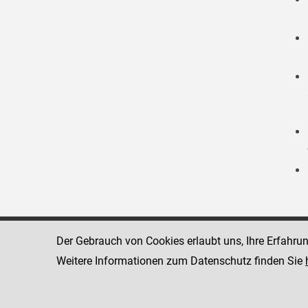
Der Gebrauch von Cookies erlaubt uns, Ihre Erfahru
Strafvollzugsakademie
1080 Wien
Wickenburgga
Weitere Informationen zum Datenschutz finden Sie
www.justiz.gv.at/stak
Telefon: +43
Dienststelle: STAK
Fax: +43 1 4