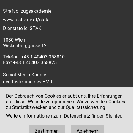
Strafvollzugsakademie
www.justiz.gv.at/stak
Dienststelle: STAK
1080 Wien
Wickenburggasse 12
Telefon: +43 1 40403 358810
Fax: +43 1 40403 358825
Social Media Kanäle
der Justiz und des BMJ
Der Gebrauch von Cookies erlaubt uns, Ihre Erfahrungen
auf dieser Website zu optimieren. Wir verwenden Cookies
zu Statistikzwecken und zur Qualitätssicherung
Impressum
Weitere Informationen zum Datenschutz finden Sie
hier
.
Datenschutz
Barrierefreiheit
Zustimmen
Ablehnen*