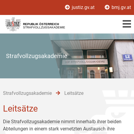
Zur
Zum
Zum
justiz.gv.at
bmj.gv.at
Hauptnavigation
Inhalt
Untermenü
[1]
[2]
[3]
REPUBLIK ÖSTERREICH
STRAFVOLLZUGSAKADEMIE
Strafvollzugsakademie
Strafvollzugsakademie
Leitsätze
Leitsätze
Die Strafvollzugsakademie nimmt innerhalb ihrer beiden
Abteilungen in einem stark vernetzten Austausch ihre