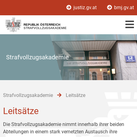
Zur
Zum
Zum
justiz.gv.at
bmj.gv.at
Hauptnavigation
Inhalt
Untermenü
[1]
[2]
[3]
REPUBLIK ÖSTERREICH
STRAFVOLLZUGSAKADEMIE
Strafvollzugsakademie
Strafvollzugsakademie
Leitsätze
Leitsätze
Die Strafvollzugsakademie nimmt innerhalb ihrer beiden
Abteilungen in einem stark vernetzten Austausch ihre