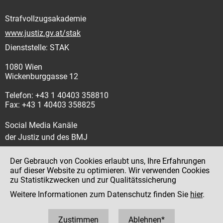
Strafvollzugsakademie
www.justiz.gv.at/stak
Dienststelle: STAK
1080 Wien
Wickenburggasse 12
Telefon: +43 1 40403 358810
Fax: +43 1 40403 358825
Social Media Kanäle
der Justiz und des BMJ
Der Gebrauch von Cookies erlaubt uns, Ihre Erfahrungen
auf dieser Website zu optimieren. Wir verwenden Cookies
zu Statistikzwecken und zur Qualitätssicherung
Impressum
Weitere Informationen zum Datenschutz finden Sie
hier
.
Datenschutz
Barrierefreiheit
Zustimmen
Ablehnen*