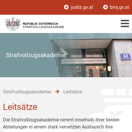
Zur
Zum
Zum
justiz.gv.at
bmj.gv.at
Hauptnavigation
Inhalt
Untermenü
[1]
[2]
[3]
REPUBLIK ÖSTERREICH
STRAFVOLLZUGSAKADEMIE
Strafvollzugsakademie
Strafvollzugsakademie
Leitsätze
Leitsätze
Die Strafvollzugsakademie nimmt innerhalb ihrer beiden
Abteilungen in einem stark vernetzten Austausch ihre