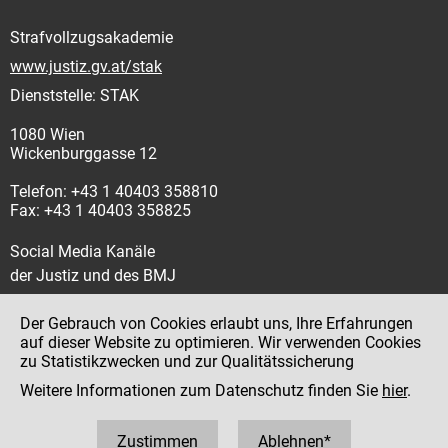
Strafvollzugsakademie
www.justiz.gv.at/stak
Dienststelle: STAK
1080 Wien
Wickenburggasse 12
Telefon: +43 1 40403 358810
Fax: +43 1 40403 358825
Social Media Kanäle
der Justiz und des BMJ
Der Gebrauch von Cookies erlaubt uns, Ihre Erfahrungen
auf dieser Website zu optimieren. Wir verwenden Cookies
zu Statistikzwecken und zur Qualitätssicherung
Impressum
Weitere Informationen zum Datenschutz finden Sie
hier
.
Datenschutz
Barrierefreiheit
Zustimmen
Ablehnen*