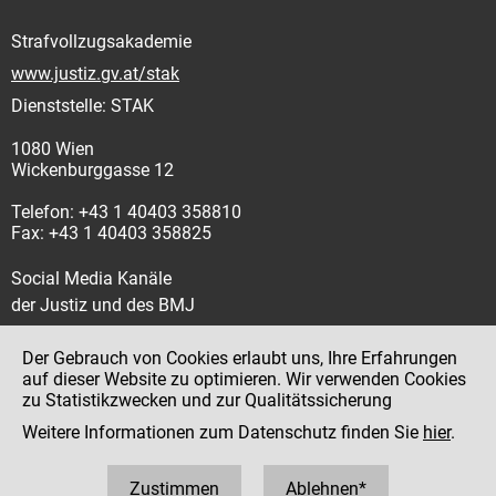
Strafvollzugsakademie
www.justiz.gv.at/stak
Dienststelle: STAK
1080 Wien
Wickenburggasse 12
Telefon: +43 1 40403 358810
Fax: +43 1 40403 358825
Social Media Kanäle
der Justiz und des BMJ
Der Gebrauch von Cookies erlaubt uns, Ihre Erfahrungen
auf dieser Website zu optimieren. Wir verwenden Cookies
zu Statistikzwecken und zur Qualitätssicherung
Impressum
Weitere Informationen zum Datenschutz finden Sie
hier
.
Datenschutz
Barrierefreiheit
Zustimmen
Ablehnen*