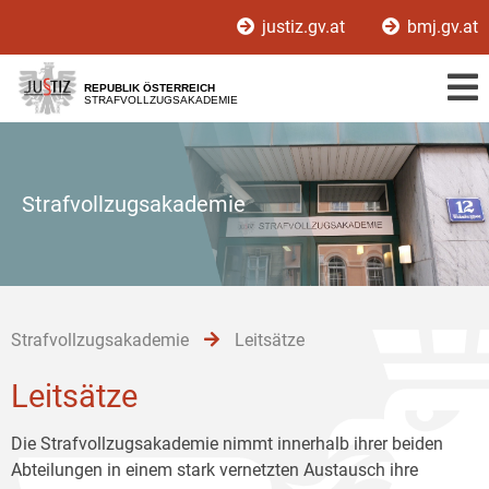
Zur
Zum
Zum
justiz.gv.at
bmj.gv.at
Hauptnavigation
Inhalt
Untermenü
[1]
[2]
[3]
REPUBLIK ÖSTERREICH
STRAFVOLLZUGSAKADEMIE
Strafvollzugsakademie
Strafvollzugsakademie
Leitsätze
Leitsätze
Die Strafvollzugsakademie nimmt innerhalb ihrer beiden
Abteilungen in einem stark vernetzten Austausch ihre