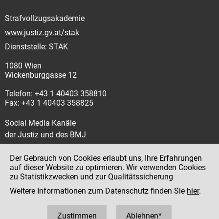
Strafvollzugsakademie
www.justiz.gv.at/stak
Dienststelle: STAK
1080 Wien
Wickenburggasse 12
Telefon: +43 1 40403 358810
Fax: +43 1 40403 358825
Social Media Kanäle
der Justiz und des BMJ
Der Gebrauch von Cookies erlaubt uns, Ihre Erfahrungen
auf dieser Website zu optimieren. Wir verwenden Cookies
zu Statistikzwecken und zur Qualitätssicherung
Impressum
Weitere Informationen zum Datenschutz finden Sie
hier
.
Datenschutz
Barrierefreiheit
Zustimmen
Ablehnen*