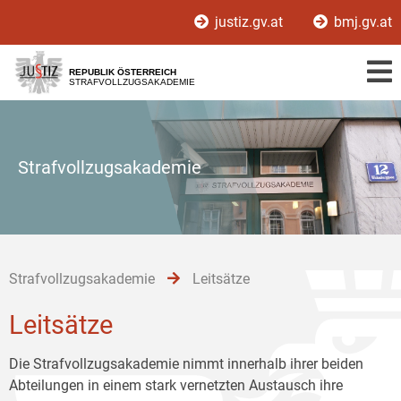
Zur
Zum
Zum
justiz.gv.at
bmj.gv.at
Hauptnavigation
Inhalt
Untermenü
[1]
[2]
[3]
REPUBLIK ÖSTERREICH
STRAFVOLLZUGSAKADEMIE
Strafvollzugsakademie
Strafvollzugsakademie
Leitsätze
Leitsätze
Die Strafvollzugsakademie nimmt innerhalb ihrer beiden
Abteilungen in einem stark vernetzten Austausch ihre