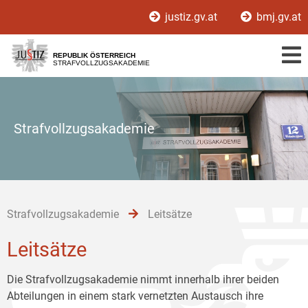
Zur
Zum
Zum
justiz.gv.at
bmj.gv.at
Hauptnavigation
Inhalt
Untermenü
[1]
[2]
[3]
REPUBLIK ÖSTERREICH
STRAFVOLLZUGSAKADEMIE
Strafvollzugsakademie
Strafvollzugsakademie
Leitsätze
Leitsätze
Die Strafvollzugsakademie nimmt innerhalb ihrer beiden
Abteilungen in einem stark vernetzten Austausch ihre