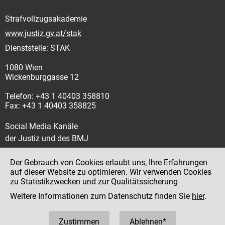
Strafvollzugsakademie
www.justiz.gv.at/stak
Dienststelle: STAK
1080 Wien
Wickenburggasse 12
Telefon: +43 1 40403 358810
Fax: +43 1 40403 358825
Social Media Kanäle
der Justiz und des BMJ
Der Gebrauch von Cookies erlaubt uns, Ihre Erfahrungen
auf dieser Website zu optimieren. Wir verwenden Cookies
zu Statistikzwecken und zur Qualitätssicherung
Impressum
Weitere Informationen zum Datenschutz finden Sie
hier
.
Datenschutz
Barrierefreiheit
Zustimmen
Ablehnen*