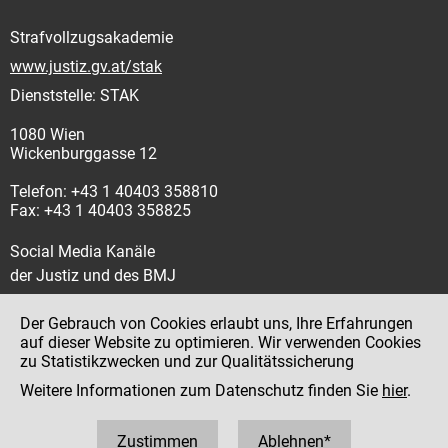
Strafvollzugsakademie
www.justiz.gv.at/stak
Dienststelle: STAK
1080 Wien
Wickenburggasse 12
Telefon: +43 1 40403 358810
Fax: +43 1 40403 358825
Social Media Kanäle
der Justiz und des BMJ
Der Gebrauch von Cookies erlaubt uns, Ihre Erfahrungen
auf dieser Website zu optimieren. Wir verwenden Cookies
zu Statistikzwecken und zur Qualitätssicherung
Impressum
Weitere Informationen zum Datenschutz finden Sie
hier
.
Datenschutz
Barrierefreiheit
Zustimmen
Ablehnen*