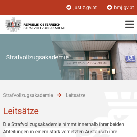
Zur
Zum
Zum
justiz.gv.at
bmj.gv.at
Hauptnavigation
Inhalt
Untermenü
[1]
[2]
[3]
REPUBLIK ÖSTERREICH
STRAFVOLLZUGSAKADEMIE
Strafvollzugsakademie
Strafvollzugsakademie
Leitsätze
Leitsätze
Die Strafvollzugsakademie nimmt innerhalb ihrer beiden
Abteilungen in einem stark vernetzten Austausch ihre