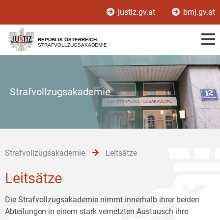
Zur
Zum
Zum
justiz.gv.at
bmj.gv.at
Hauptnavigation
Inhalt
Untermenü
[1]
[2]
[3]
REPUBLIK ÖSTERREICH
STRAFVOLLZUGSAKADEMIE
Strafvollzugsakademie
Strafvollzugsakademie
Leitsätze
Leitsätze
Die Strafvollzugsakademie nimmt innerhalb ihrer beiden
Abteilungen in einem stark vernetzten Austausch ihre