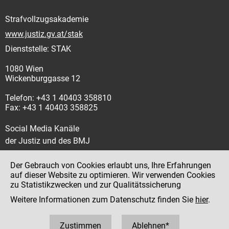
Strafvollzugsakademie
www.justiz.gv.at/stak
Dienststelle: STAK
1080 Wien
Wickenburggasse 12
Telefon: +43 1 40403 358810
Fax: +43 1 40403 358825
Social Media Kanäle
der Justiz und des BMJ
Der Gebrauch von Cookies erlaubt uns, Ihre Erfahrungen
auf dieser Website zu optimieren. Wir verwenden Cookies
zu Statistikzwecken und zur Qualitätssicherung
Impressum
Weitere Informationen zum Datenschutz finden Sie
hier
.
Datenschutz
Barrierefreiheit
Zustimmen
Ablehnen*