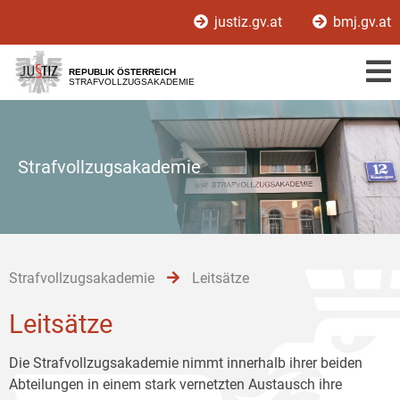
Zur
Zum
Zum
justiz.gv.at
bmj.gv.at
Hauptnavigation
Inhalt
Untermenü
[1]
[2]
[3]
REPUBLIK ÖSTERREICH
STRAFVOLLZUGSAKADEMIE
Strafvollzugsakademie
Strafvollzugsakademie
Leitsätze
Leitsätze
Die Strafvollzugsakademie nimmt innerhalb ihrer beiden
Abteilungen in einem stark vernetzten Austausch ihre