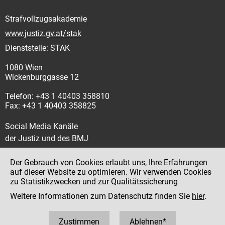
Strafvollzugsakademie
www.justiz.gv.at/stak
Dienststelle: STAK
1080 Wien
Wickenburggasse 12
Telefon: +43 1 40403 358810
Fax: +43 1 40403 358825
Social Media Kanäle
der Justiz und des BMJ
Der Gebrauch von Cookies erlaubt uns, Ihre Erfahrungen
auf dieser Website zu optimieren. Wir verwenden Cookies
zu Statistikzwecken und zur Qualitätssicherung
Impressum
Weitere Informationen zum Datenschutz finden Sie
hier
.
Datenschutz
Barrierefreiheit
Zustimmen
Ablehnen*