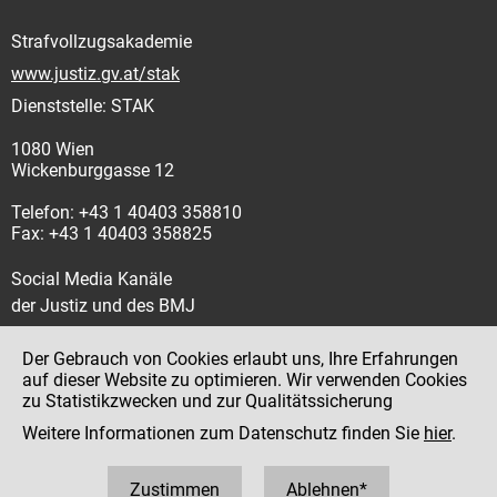
Strafvollzugsakademie
www.justiz.gv.at/stak
Dienststelle: STAK
1080 Wien
Wickenburggasse 12
Telefon: +43 1 40403 358810
Fax: +43 1 40403 358825
Social Media Kanäle
der Justiz und des BMJ
Der Gebrauch von Cookies erlaubt uns, Ihre Erfahrungen
auf dieser Website zu optimieren. Wir verwenden Cookies
zu Statistikzwecken und zur Qualitätssicherung
Impressum
Weitere Informationen zum Datenschutz finden Sie
hier
.
Datenschutz
Barrierefreiheit
Zustimmen
Ablehnen*