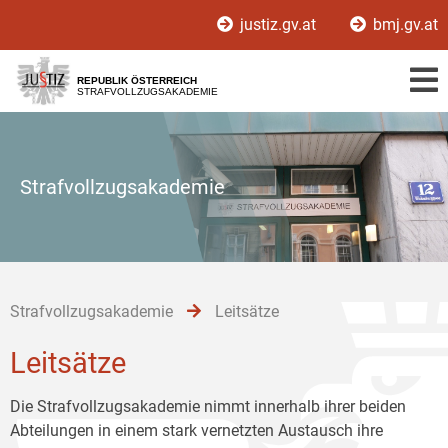
Zur
Zum
Zum
justiz.gv.at
bmj.gv.at
Hauptnavigation
Inhalt
Untermenü
[1]
[2]
[3]
REPUBLIK ÖSTERREICH
STRAFVOLLZUGSAKADEMIE
Strafvollzugsakademie
Strafvollzugsakademie
Leitsätze
Leitsätze
Die Strafvollzugsakademie nimmt innerhalb ihrer beiden
Abteilungen in einem stark vernetzten Austausch ihre