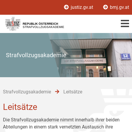
Zur
Zum
Zum
justiz.gv.at
bmj.gv.at
Hauptnavigation
Inhalt
Untermenü
[1]
[2]
[3]
REPUBLIK ÖSTERREICH
STRAFVOLLZUGSAKADEMIE
Strafvollzugsakademie
Strafvollzugsakademie
Leitsätze
Leitsätze
Die Strafvollzugsakademie nimmt innerhalb ihrer beiden
Abteilungen in einem stark vernetzten Austausch ihre