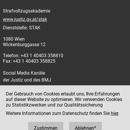
Strafvollzugsakademie
www.justiz.gv.at/stak
Dienststelle: STAK
1080 Wien
Wickenburggasse 12
Telefon: +43 1 40403 358810
Fax: +43 1 40403 358825
Social Media Kanäle
der Justiz und des BMJ
Der Gebrauch von Cookies erlaubt uns, Ihre Erfahrungen
auf dieser Website zu optimieren. Wir verwenden Cookies
zu Statistikzwecken und zur Qualitätssicherung
Impressum
Weitere Informationen zum Datenschutz finden Sie
hier
.
Datenschutz
Barrierefreiheit
Zustimmen
Ablehnen*