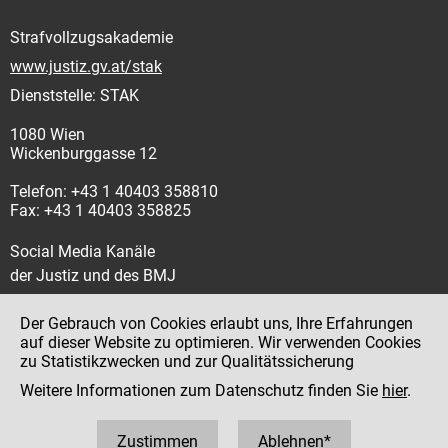
Strafvollzugsakademie
www.justiz.gv.at/stak
Dienststelle: STAK
1080 Wien
Wickenburggasse 12
Telefon: +43 1 40403 358810
Fax: +43 1 40403 358825
Social Media Kanäle
der Justiz und des BMJ
Der Gebrauch von Cookies erlaubt uns, Ihre Erfahrungen
auf dieser Website zu optimieren. Wir verwenden Cookies
zu Statistikzwecken und zur Qualitätssicherung
Impressum
Weitere Informationen zum Datenschutz finden Sie
hier
.
Datenschutz
Barrierefreiheit
Zustimmen
Ablehnen*