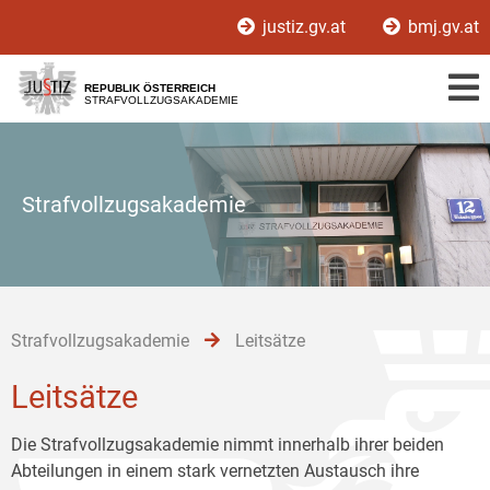
Zur
Zum
Zum
justiz.gv.at
bmj.gv.at
Hauptnavigation
Inhalt
Untermenü
[1]
[2]
[3]
REPUBLIK ÖSTERREICH
STRAFVOLLZUGSAKADEMIE
Strafvollzugsakademie
Strafvollzugsakademie
Leitsätze
Leitsätze
Die Strafvollzugsakademie nimmt innerhalb ihrer beiden
Abteilungen in einem stark vernetzten Austausch ihre