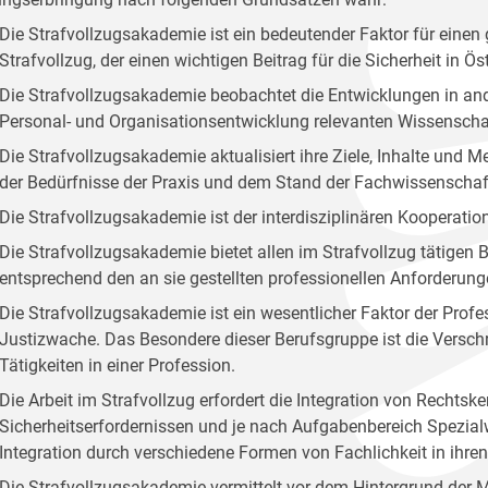
Die Strafvollzugsakademie ist ein bedeutender Faktor für ei
Strafvollzug, der einen wichtigen Beitrag für die Sicherheit in Öste
Die Strafvollzugsakademie beobachtet die Entwicklungen in and
Personal- und Organisationsentwicklung relevanten Wissenscha
Die Strafvollzugsakademie aktualisiert ihre Ziele, Inhalte und
der Bedürfnisse der Praxis und dem Stand der Fachwissenschaf
Die Strafvollzugsakademie ist der interdisziplinären Kooperation
Die Strafvollzugsakademie bietet allen im Strafvollzug tätige
entsprechend den an sie gestellten professionellen Anforderung
Die Strafvollzugsakademie ist ein wesentlicher Faktor der Profes
Justizwache. Das Besondere dieser Berufsgruppe ist die Versc
Tätigkeiten in einer Profession.
Die Arbeit im Strafvollzug erfordert die Integration von Rechts
Sicherheitserfordernissen und je nach Aufgabenbereich Spezialw
Integration durch verschiedene Formen von Fachlichkeit in ihr
Die Strafvollzugsakademie vermittelt vor dem Hintergrund der 