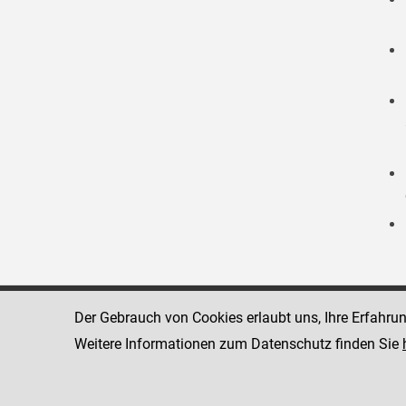
Der Gebrauch von Cookies erlaubt uns, Ihre Erfahru
Strafvollzugsakademie
1080 Wien
Wickenburgga
Weitere Informationen zum Datenschutz finden Sie
www.justiz.gv.at/stak
Telefon: +43
Dienststelle: STAK
Fax: +43 1 4