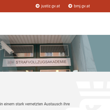
justiz.gv.at
bmj.gv.at
in einem stark vernetzten Austausch ihre