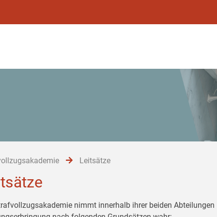
vollzugsakademie
Leitsätze
itsätze
trafvollzugsakademie nimmt innerhalb ihrer beiden Abteilungen 
ungserbringung nach folgenden Grundsätzen wahr: