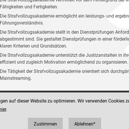
Fähigkeiten und Fertigkeiten.
Die Strafvollzugsakademie ermöglicht ein leistungs- und ergebn
Führungsverständnis.
Die Strafvollzugsakademie stellt in den Dienstprüfungen Anford
abgestimmt sind. Sie gestaltet Dienstprüfungen in einer förder
klaren Kriterien und Grundsätzen.
Die Strafvollzugsakademie unterstützt die Justizanstalten in ih
effizient und zugleich Motivation ermöglichend zu organisieren.
Die Tätigkeit der Strafvollzugsakademie orientiert sich durchg
Mainstreaming.
ngen auf dieser Website zu optimieren. Wir verwenden Cookies z
Social Media Kanäle
sse 12
hier
.
der Justiz und des BMJ
 1 40403 358810
0403 358825
Zustimmen
Ablehnen*