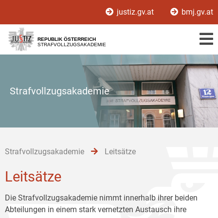
Zur
Zum
Zum
justiz.gv.at
bmj.gv.at
Hauptnavigation
Inhalt
Untermenü
[1]
[2]
[3]
REPUBLIK ÖSTERREICH
STRAFVOLLZUGSAKADEMIE
Strafvollzugsakademie
Strafvollzugsakademie
Leitsätze
Leitsätze
Die Strafvollzugsakademie nimmt innerhalb ihrer beiden
Abteilungen in einem stark vernetzten Austausch ihre