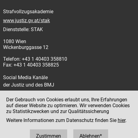
Strafvollzugsakademie
www.justiz.gv.at/stak
Dienststelle: STAK
1080 Wien
Wickenburggasse 12
Telefon: +43 1 40403 358810
Fax: +43 1 40403 358825
Social Media Kanäle
der Justiz und des BMJ
Der Gebrauch von Cookies erlaubt uns, Ihre Erfahrungen
auf dieser Website zu optimieren. Wir verwenden Cookies
zu Statistikzwecken und zur Qualitätssicherung
Impressum
Weitere Informationen zum Datenschutz finden Sie
hier
.
Datenschutz
Barrierefreiheit
Zustimmen
Ablehnen*