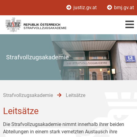
Zur
Zum
Zum
justiz.gv.at
bmj.gv.at
Hauptnavigation
Inhalt
Untermenü
[1]
[2]
[3]
REPUBLIK ÖSTERREICH
STRAFVOLLZUGSAKADEMIE
Strafvollzugsakademie
Strafvollzugsakademie
Leitsätze
Leitsätze
Die Strafvollzugsakademie nimmt innerhalb ihrer beiden
Abteilungen in einem stark vernetzten Austausch ihre