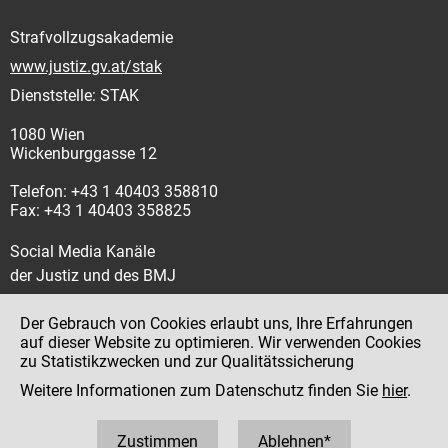
Strafvollzugsakademie
www.justiz.gv.at/stak
Dienststelle: STAK
1080 Wien
Wickenburggasse 12
Telefon: +43 1 40403 358810
Fax: +43 1 40403 358825
Social Media Kanäle
der Justiz und des BMJ
Der Gebrauch von Cookies erlaubt uns, Ihre Erfahrungen
auf dieser Website zu optimieren. Wir verwenden Cookies
zu Statistikzwecken und zur Qualitätssicherung
Impressum
Weitere Informationen zum Datenschutz finden Sie
hier
.
Datenschutz
Barrierefreiheit
Zustimmen
Ablehnen*