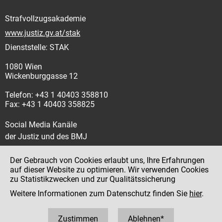
Strafvollzugsakademie
www.justiz.gv.at/stak
Dienststelle: STAK
1080 Wien
Wickenburggasse 12
Telefon: +43 1 40403 358810
Fax: +43 1 40403 358825
Social Media Kanäle
der Justiz und des BMJ
Der Gebrauch von Cookies erlaubt uns, Ihre Erfahrungen
auf dieser Website zu optimieren. Wir verwenden Cookies
zu Statistikzwecken und zur Qualitätssicherung
Impressum
Weitere Informationen zum Datenschutz finden Sie
hier
.
Datenschutz
Barrierefreiheit
Zustimmen
Ablehnen*