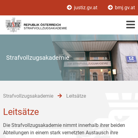
Zur
Zum
Zum
justiz.gv.at
bmj.gv.at
Hauptnavigation
Inhalt
Untermenü
[1]
[2]
[3]
REPUBLIK ÖSTERREICH
STRAFVOLLZUGSAKADEMIE
Strafvollzugsakademie
Strafvollzugsakademie
Leitsätze
Leitsätze
Die Strafvollzugsakademie nimmt innerhalb ihrer beiden
Abteilungen in einem stark vernetzten Austausch ihre