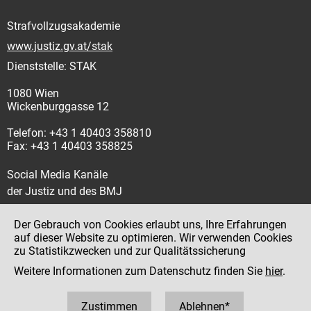
Strafvollzugsakademie
www.justiz.gv.at/stak
Dienststelle: STAK
1080 Wien
Wickenburggasse 12
Telefon: +43 1 40403 358810
Fax: +43 1 40403 358825
Social Media Kanäle
der Justiz und des BMJ
Der Gebrauch von Cookies erlaubt uns, Ihre Erfahrungen
auf dieser Website zu optimieren. Wir verwenden Cookies
zu Statistikzwecken und zur Qualitätssicherung
Impressum
Weitere Informationen zum Datenschutz finden Sie
hier
.
Datenschutz
Barrierefreiheit
Zustimmen
Ablehnen*