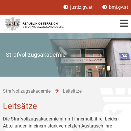
Zur
Zum
Zum
justiz.gv.at
bmj.gv.at
Hauptnavigation
Inhalt
Untermenü
[1]
[2]
[3]
REPUBLIK ÖSTERREICH
STRAFVOLLZUGSAKADEMIE
Strafvollzugsakademie
Strafvollzugsakademie
Leitsätze
Leitsätze
Die Strafvollzugsakademie nimmt innerhalb ihrer beiden
Abteilungen in einem stark vernetzten Austausch ihre