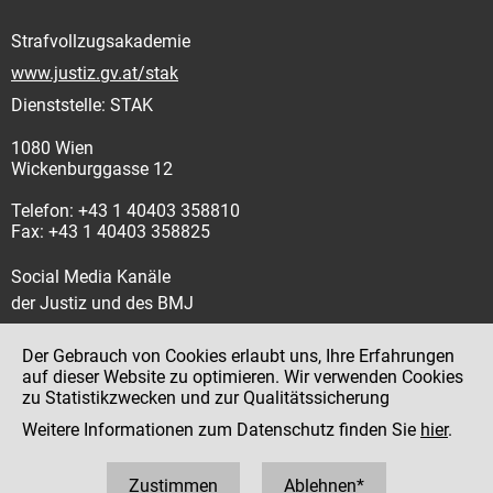
Strafvollzugsakademie
www.justiz.gv.at/stak
Dienststelle: STAK
1080 Wien
Wickenburggasse 12
Telefon: +43 1 40403 358810
Fax: +43 1 40403 358825
Social Media Kanäle
der Justiz und des BMJ
Der Gebrauch von Cookies erlaubt uns, Ihre Erfahrungen
auf dieser Website zu optimieren. Wir verwenden Cookies
zu Statistikzwecken und zur Qualitätssicherung
Impressum
Weitere Informationen zum Datenschutz finden Sie
hier
.
Datenschutz
Barrierefreiheit
Zustimmen
Ablehnen*