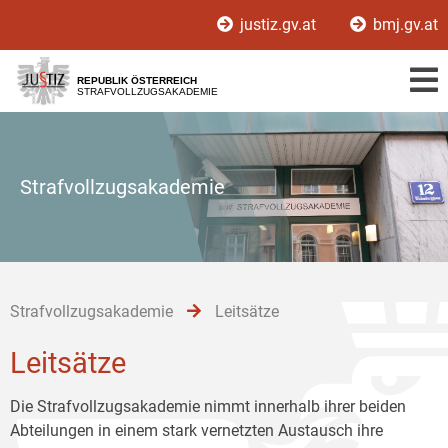
Zur
Zum
Zum
justiz.gv.at
bmj.gv.at
Hauptnavigation
Inhalt
Untermenü
[1]
[2]
[3]
REPUBLIK ÖSTERREICH
STRAFVOLLZUGSAKADEMIE
Strafvollzugsakademie
Strafvollzugsakademie
Leitsätze
Leitsätze
Die Strafvollzugsakademie nimmt innerhalb ihrer beiden
Abteilungen in einem stark vernetzten Austausch ihre