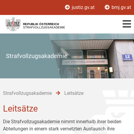
Zur
Zum
Zum
justiz.gv.at
bmj.gv.at
Hauptnavigation
Inhalt
Untermenü
[1]
[2]
[3]
REPUBLIK ÖSTERREICH
STRAFVOLLZUGSAKADEMIE
Strafvollzugsakademie
Strafvollzugsakademie
Leitsätze
Leitsätze
Die Strafvollzugsakademie nimmt innerhalb ihrer beiden
Abteilungen in einem stark vernetzten Austausch ihre