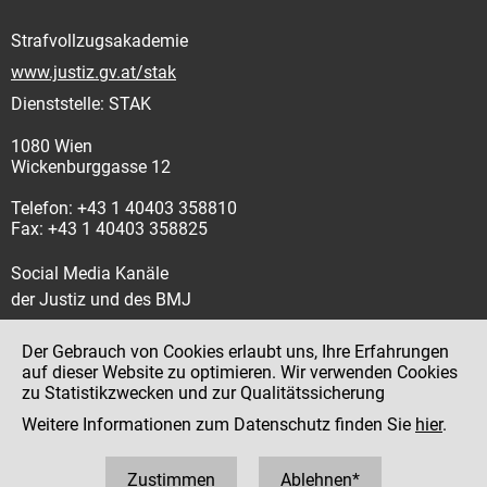
Strafvollzugsakademie
www.justiz.gv.at/stak
Dienststelle: STAK
1080 Wien
Wickenburggasse 12
Telefon: +43 1 40403 358810
Fax: +43 1 40403 358825
Social Media Kanäle
der Justiz und des BMJ
Der Gebrauch von Cookies erlaubt uns, Ihre Erfahrungen
auf dieser Website zu optimieren. Wir verwenden Cookies
zu Statistikzwecken und zur Qualitätssicherung
Impressum
Weitere Informationen zum Datenschutz finden Sie
hier
.
Datenschutz
Barrierefreiheit
Zustimmen
Ablehnen*