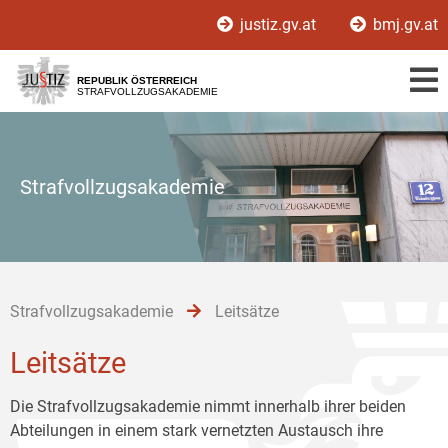
Zur
Zum
Zum
justiz.gv.at
bmj.gv.at
Hauptnavigation
Inhalt
Untermenü
[1]
[2]
[3]
REPUBLIK ÖSTERREICH
STRAFVOLLZUGSAKADEMIE
Strafvollzugsakademie
Strafvollzugsakademie
Leitsätze
Leitsätze
Die Strafvollzugsakademie nimmt innerhalb ihrer beiden
Abteilungen in einem stark vernetzten Austausch ihre