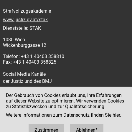
Strafvollzugsakademie
www.justiz.gv.at/stak
Dienststelle: STAK
1080 Wien
Wickenburggasse 12
Telefon: +43 1 40403 358810
Fax: +43 1 40403 358825
Social Media Kanäle
der Justiz und des BMJ
Der Gebrauch von Cookies erlaubt uns, Ihre Erfahrungen
auf dieser Website zu optimieren. Wir verwenden Cookies
zu Statistikzwecken und zur Qualitätssicherung
Impressum
Weitere Informationen zum Datenschutz finden Sie
hier
.
Datenschutz
Barrierefreiheit
Zustimmen
Ablehnen*