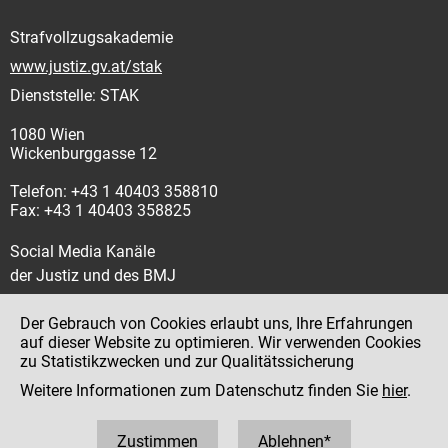
Strafvollzugsakademie
www.justiz.gv.at/stak
Dienststelle: STAK
1080 Wien
Wickenburggasse 12
Telefon: +43 1 40403 358810
Fax: +43 1 40403 358825
Social Media Kanäle
der Justiz und des BMJ
Der Gebrauch von Cookies erlaubt uns, Ihre Erfahrungen
auf dieser Website zu optimieren. Wir verwenden Cookies
zu Statistikzwecken und zur Qualitätssicherung
Impressum
Weitere Informationen zum Datenschutz finden Sie
hier
.
Datenschutz
Barrierefreiheit
Zustimmen
Ablehnen*