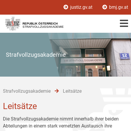
Zur
Zum
Zum
justiz.gv.at
bmj.gv.at
Hauptnavigation
Inhalt
Untermenü
[1]
[2]
[3]
REPUBLIK ÖSTERREICH
STRAFVOLLZUGSAKADEMIE
Strafvollzugsakademie
Strafvollzugsakademie
Leitsätze
Leitsätze
Die Strafvollzugsakademie nimmt innerhalb ihrer beiden
Abteilungen in einem stark vernetzten Austausch ihre