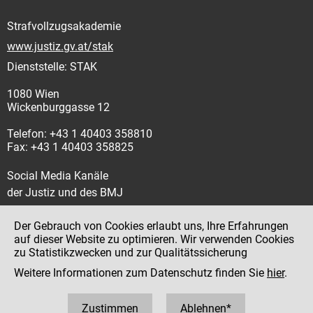
Strafvollzugsakademie
www.justiz.gv.at/stak
Dienststelle: STAK
1080 Wien
Wickenburggasse 12
Telefon: +43 1 40403 358810
Fax: +43 1 40403 358825
Social Media Kanäle
der Justiz und des BMJ
Der Gebrauch von Cookies erlaubt uns, Ihre Erfahrungen
auf dieser Website zu optimieren. Wir verwenden Cookies
zu Statistikzwecken und zur Qualitätssicherung
Impressum
Weitere Informationen zum Datenschutz finden Sie
hier
.
Datenschutz
Barrierefreiheit
Zustimmen
Ablehnen*