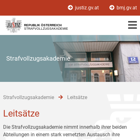
Zur
Zum
Zum
justiz.gv.at
bmj.gv.at
Hauptnavigation
Inhalt
Untermenü
[1]
[2]
[3]
REPUBLIK ÖSTERREICH
STRAFVOLLZUGSAKADEMIE
Strafvollzugsakademie
Strafvollzugsakademie
Leitsätze
Leitsätze
Die Strafvollzugsakademie nimmt innerhalb ihrer beiden
Abteilungen in einem stark vernetzten Austausch ihre