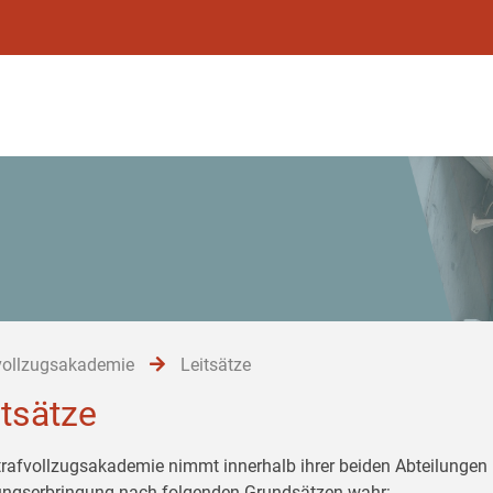
vollzugsakademie
Leitsätze
itsätze
trafvollzugsakademie nimmt innerhalb ihrer beiden Abteilungen 
ungserbringung nach folgenden Grundsätzen wahr: