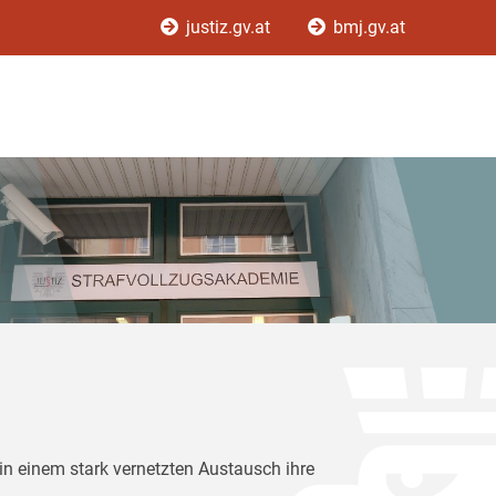
justiz.gv.at
bmj.gv.at
in einem stark vernetzten Austausch ihre