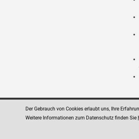
Der Gebrauch von Cookies erlaubt uns, Ihre Erfahru
Strafvollzugsakademie
1080 Wien
Wickenburgga
Weitere Informationen zum Datenschutz finden Sie
www.justiz.gv.at/stak
Telefon: +43
Dienststelle: STAK
Fax: +43 1 4