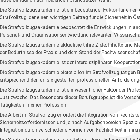
Die Strafvollzugsakademie ist ein bedeutender Faktor für ei
Strafvollzug, der einen wichtigen Beitrag für die Sicherheit in Öste
Die Strafvollzugsakademie beobachtet die Entwicklungen in and
Personal- und Organisationsentwicklung relevanten Wissenscha
Die Strafvollzugsakademie aktualisiert ihre Ziele, Inhalte und
der Bedürfnisse der Praxis und dem Stand der Fachwissenschaf
Die Strafvollzugsakademie ist der interdisziplinären Kooperation
Die Strafvollzugsakademie bietet allen im Strafvollzug tätige
entsprechend den an sie gestellten professionellen Anforderung
Die Strafvollzugsakademie ist ein wesentlicher Faktor der Profes
Justizwache. Das Besondere dieser Berufsgruppe ist die Versc
Tätigkeiten in einer Profession.
Die Arbeit im Strafvollzug erfordert die Integration von Rechts
Sicherheitserfordernissen und je nach Aufgabenbereich Spezialw
Integration durch verschiedene Formen von Fachlichkeit in ihr
Die Strafvollzugsakademie vermittelt vor dem Hintergrund der 