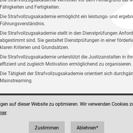
Fähigkeiten und Fertigkeiten.
Die Strafvollzugsakademie ermöglicht ein leistungs- und ergebn
Führungsverständnis.
Die Strafvollzugsakademie stellt in den Dienstprüfungen Anford
abgestimmt sind. Sie gestaltet Dienstprüfungen in einer förder
klaren Kriterien und Grundsätzen.
Die Strafvollzugsakademie unterstützt die Justizanstalten in ih
effizient und zugleich Motivation ermöglichend zu organisieren.
Die Tätigkeit der Strafvollzugsakademie orientiert sich durchg
Mainstreaming.
ngen auf dieser Website zu optimieren. Wir verwenden Cookies z
Social Media Kanäle
sse 12
hier
.
der Justiz und des BMJ
 1 40403 358810
0403 358825
Zustimmen
Ablehnen*