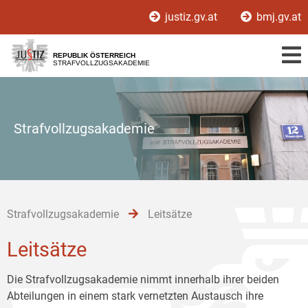
Zur
Zum
Zum
justiz.gv.at
bmj.gv.at
Hauptnavigation
Inhalt
Untermenü
[1]
[2]
[3]
REPUBLIK ÖSTERREICH
STRAFVOLLZUGSAKADEMIE
Strafvollzugsakademie
Strafvollzugsakademie
Leitsätze
Leitsätze
Die Strafvollzugsakademie nimmt innerhalb ihrer beiden
Abteilungen in einem stark vernetzten Austausch ihre