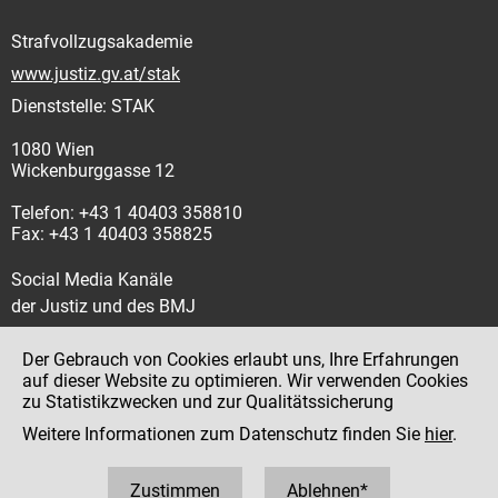
Strafvollzugsakademie
www.justiz.gv.at/stak
Dienststelle: STAK
1080 Wien
Wickenburggasse 12
Telefon: +43 1 40403 358810
Fax: +43 1 40403 358825
Social Media Kanäle
der Justiz und des BMJ
Der Gebrauch von Cookies erlaubt uns, Ihre Erfahrungen
auf dieser Website zu optimieren. Wir verwenden Cookies
zu Statistikzwecken und zur Qualitätssicherung
Impressum
Weitere Informationen zum Datenschutz finden Sie
hier
.
Datenschutz
Barrierefreiheit
Zustimmen
Ablehnen*