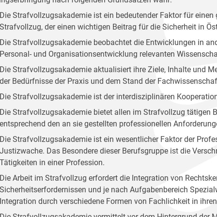
Die Strafvollzugsakademie ist ein bedeutender Faktor für ei
Strafvollzug, der einen wichtigen Beitrag für die Sicherheit in Öste
Die Strafvollzugsakademie beobachtet die Entwicklungen in and
Personal- und Organisationsentwicklung relevanten Wissenscha
Die Strafvollzugsakademie aktualisiert ihre Ziele, Inhalte und
der Bedürfnisse der Praxis und dem Stand der Fachwissenschaf
Die Strafvollzugsakademie ist der interdisziplinären Kooperation
Die Strafvollzugsakademie bietet allen im Strafvollzug tätige
entsprechend den an sie gestellten professionellen Anforderung
Die Strafvollzugsakademie ist ein wesentlicher Faktor der Profes
Justizwache. Das Besondere dieser Berufsgruppe ist die Versc
Tätigkeiten in einer Profession.
Die Arbeit im Strafvollzug erfordert die Integration von Rechts
Sicherheitserfordernissen und je nach Aufgabenbereich Spezialw
Integration durch verschiedene Formen von Fachlichkeit in ihr
Die Strafvollzugsakademie vermittelt vor dem Hintergrund der 