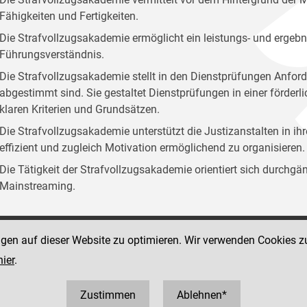
Fähigkeiten und Fertigkeiten.
Die Strafvollzugsakademie ermöglicht ein leistungs- und ergebn
Führungsverständnis.
Die Strafvollzugsakademie stellt in den Dienstprüfungen Anford
abgestimmt sind. Sie gestaltet Dienstprüfungen in einer förder
klaren Kriterien und Grundsätzen.
Die Strafvollzugsakademie unterstützt die Justizanstalten in ih
effizient und zugleich Motivation ermöglichend zu organisieren.
Die Tätigkeit der Strafvollzugsakademie orientiert sich durchg
Mainstreaming.
ngen auf dieser Website zu optimieren. Wir verwenden Cookies z
Social Media Kanäle
sse 12
hier
.
der Justiz und des BMJ
 1 40403 358810
0403 358825
Zustimmen
Ablehnen*