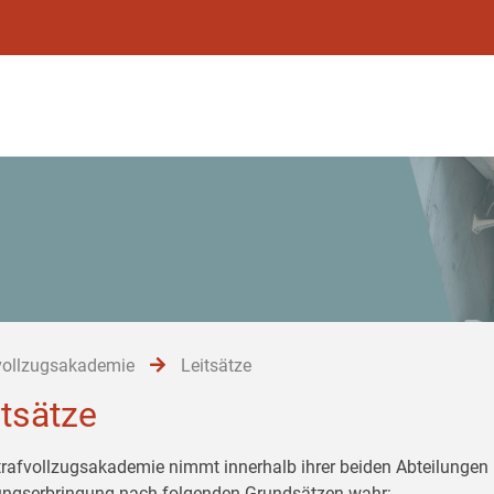
vollzugsakademie
Leitsätze
itsätze
trafvollzugsakademie nimmt innerhalb ihrer beiden Abteilungen 
ungserbringung nach folgenden Grundsätzen wahr: