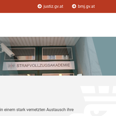
justiz.gv.at
bmj.gv.at
in einem stark vernetzten Austausch ihre