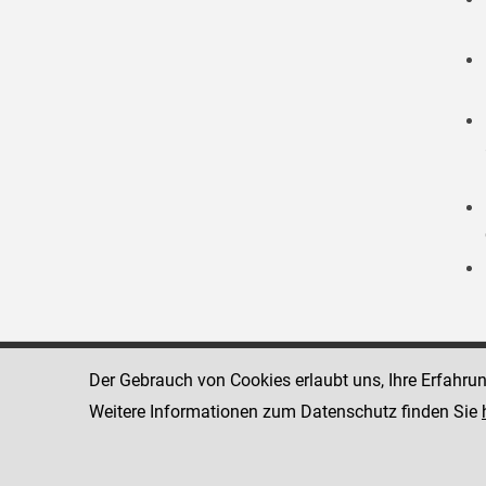
Der Gebrauch von Cookies erlaubt uns, Ihre Erfahru
Strafvollzugsakademie
1080 Wien
Wickenburgga
Weitere Informationen zum Datenschutz finden Sie
www.justiz.gv.at/stak
Telefon: +43
Dienststelle: STAK
Fax: +43 1 4